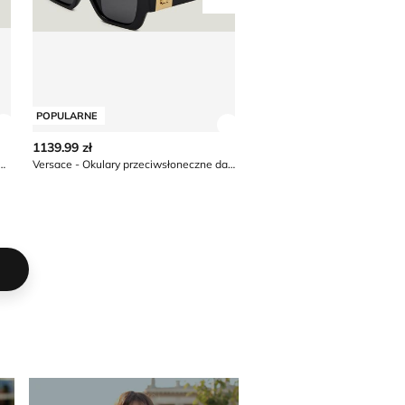
Przesuń w prawo
POPULARNE
POPULARNE
Zobacz szczegóły produktu
Zobacz szczegóły produkt
1139.99 zł
1699.99 zł
zeciwsłoneczne damskie MIU MIU
Versace - Okulary przeciwsłoneczne damskie