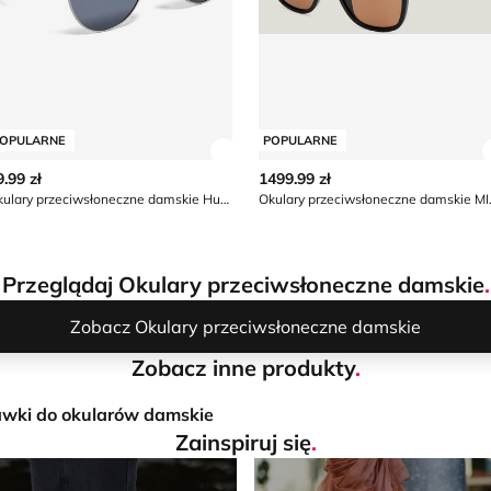
OPULARNE
POPULARNE
z szczegóły produktu
Zobacz szczegóły produktu
9.99 zł
1499.99 zł
Okulary przeciwsłoneczne damskie Hunter
Okulary pr
Przeglądaj Okulary przeciwsłoneczne damskie
.
Zobacz Okulary przeciwsłoneczne damskie
Zobacz inne produkty
.
wki do okularów damskie
Zainspiruj się
.