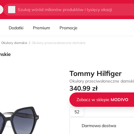
Wyszukaj
Dodatki
Premium
Promocje
Okulary damskie
Okulary przeciwsłoneczne damskie
mskie
Tommy Hilfiger
Okulary przeciwsłoneczne damski
340.99 zł
Zobacz w sklepie
MODIVO
52
Darmowa dostwa