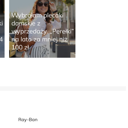
Wybrałam plecaki
i
damskie z
wyprzedaży. „Perełki”
4
na lato za mniej niż
100 zł
Ray-Ban