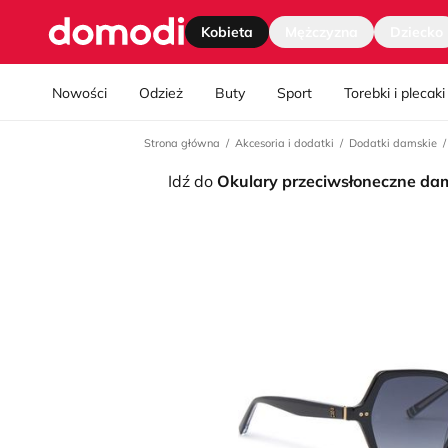
Strona główna
Kobieta
Mężczyzna
Dziecko
Nawgiacja kategorii
Nowości
Odzież
Buty
Sport
Torebki i plecaki
Strona główna
Akcesoria i dodatki
Dodatki damskie
Idź do
Okulary przeciwsłoneczne da