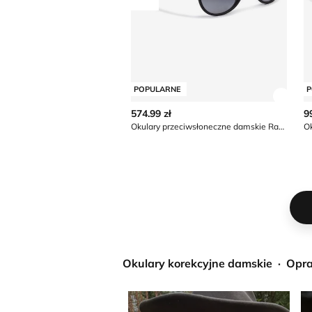
Przesuń w lewo
POPULARNE
P
Zobac
574.99 zł
9
Okulary przeciwsłoneczne damskie Ray-Ban
Okulary korekcyjne damskie
Opra