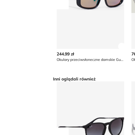
Przesuń w lewo
Zobac
244.99 zł
7
Okulary przeciwsłoneczne damskie Guess
Inni oglądali również
Okulary przeciwsłoneczne damski
O