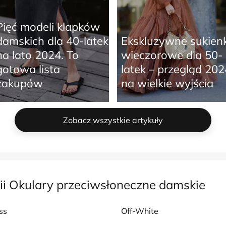
Pięć modeli klapków
damskich dla 40-latek
Ekskluzywne sukienk
na lato 2024. To
wieczorowe dla 50-
gotowa lista
latek – przegląd 202
zakupów
na wielkie wyjścia
Zobacz wszystkie artykuły
ii Okulary przeciwsłoneczne damskie
ss
Off-White