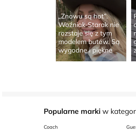
„Znowu są hot”.
Woźniak-Starak nie
rozstaje się z tym
modelem butów. Są
wygodne i piękne
Popularne marki
w kategor
Coach
Gue