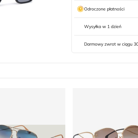
Odroczone płatności
Wysyłka w 1 dzień
Darmowy zwrot w ciągu 30
e Guess
kulary przeciwsłoneczne damskie Ray-Ban
Okulary przeciwsłoneczne d