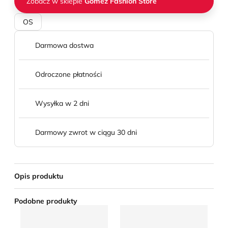
Zobacz w sklepie
Gomez Fashion Store
OS
Darmowa dostwa
Odroczone płatności
Wysyłka w 2 dni
Darmowy zwrot w ciągu 30 dni
Opis produktu
Podobne produkty
Elisabetta Franchi - Portfel damski
Portfel damski Polo Ralph L
Po