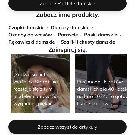
Zobacz Portfele damskie
Zobacz inne produkty
.
Czapki damskie
Okulary damskie
Ozdoby do włosów
Parasole
Paski damskie
Rękawiczki damskie
Szaliki i chusty damskie
Zainspiruj się
.
„Znowu są hot”.
Woźniak-Starak nie
Pięć modeli klapków
rozstaje się z tym
damskich dla 40-latek
modelem butów. Są
na lato 2024. To gotowa
wygodne i piękne
lista zakupów
Zobacz wszystkie artykuły