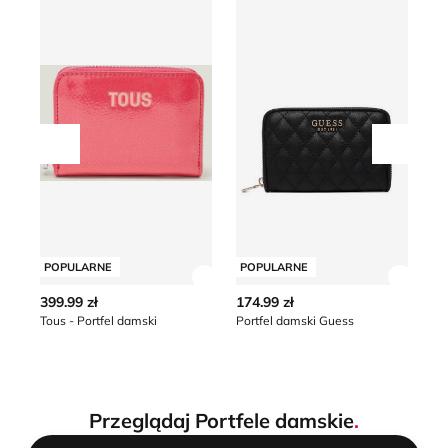
Przesuń w lewo
Przesu
POPULARNE
POPULARNE
P
Zobacz szczegóły produktu
Zobacz
399.99 zł
174.99 zł
96
Tous - Portfel damski
Portfel damski Guess
Po
Przeglądaj Portfele damskie
.