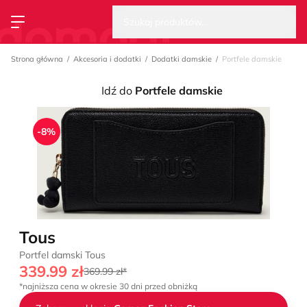
Wysz
Strona główna
Szukaj produktów...
Przełącz menu
Strona główna
Akcesoria i dodatki
Dodatki damskie
Portfele damskie
Idź do
Portfele damskie
-8%
Tous
Portfel damski Tous
339.99 zł
369.99 zł*
*najniższa cena w okresie 30 dni przed obniżką