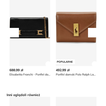
Przesuń w lewo
Przesu
POPULARNE
Zobacz szczegóły produktu
Zobacz
688.99 zł
492.99 zł
88
Elisabetta Franchi - Portfel damski
Portfel damski Polo Ralph Lauren
Inni oglądali również
Tous - Portfel damski
Portfel damski Guess
Po