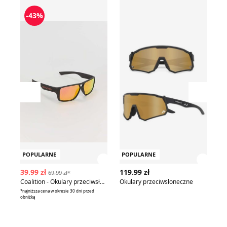
Coalition - Okulary przeciwsłoneczne
Okulary przeciwsłoneczne
Ok
-43%
Przesuń w lewo
Przesu
POPULARNE
POPULARNE
P
Zobacz szczegóły produktu
Zobac
39.99 zł
119.99 zł
11
69.99 zł*
Coalition - Okulary przeciwsłoneczne
Okulary przeciwsłoneczne
Ok
*najniższa cena w okresie 30 dni przed
*naj
obniżką
obn