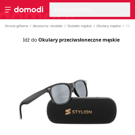
Wyszu
Strona główna
Szukaj produktów...
Przełącz menu
Strona główna
Akcesoria i dodatki
Dodatki męskie
Okulary męskie
Okula
Idź do
Okulary przeciwsłoneczne męskie