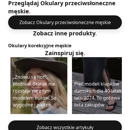
Przeglądaj Okulary przeciwsłoneczne
męskie
.
Zobacz Okulary przeciwsłoneczne męskie
Zobacz inne produkty
.
Okulary korekcyjne męskie
Zainspiruj się
.
„Znowu są hot”.
Woźniak-Starak nie
Pięć modeli klapków
rozstaje się z tym
damskich dla 40-latek na
modelem butów. Są
lato 2024. To gotowa
wygodne i piękne
lista zakupów
Zobacz wszystkie artykuły