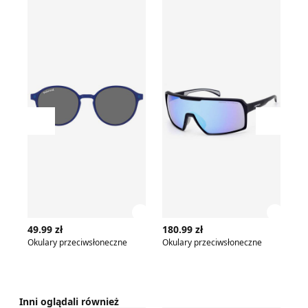
Okulary przeciwsłoneczne
Okulary przeciwsłoneczne
Ok
Przesuń w lewo
Przesu
Zobacz szczegóły produktu
Zobac
49.99 zł
180.99 zł
13
Okulary przeciwsłoneczne
Okulary przeciwsłoneczne
Inni oglądali również