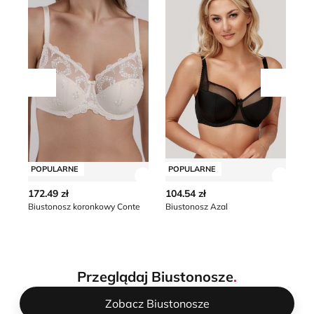
Przesuń w lewo
Przesu
POPULARNE
POPULARNE
P
Zobacz szczegóły produktu
Zobacz
172.49 zł
104.54 zł
15
Biustonosz koronkowy Conte
Biustonosz Azal
Przeglądaj Biustonosze
.
Zobacz Biustonosze