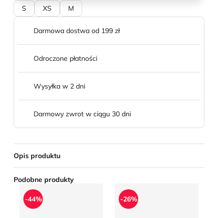
S
XS
M
Darmowa dostwa od 199 zł
Odroczone płatności
Wysyłka w 2 dni
Darmowy zwrot w ciągu 30 dni
Opis produktu
Podobne produkty
Biustonosz sportowy Puma
Biustonosz
Un
-44%
-26%