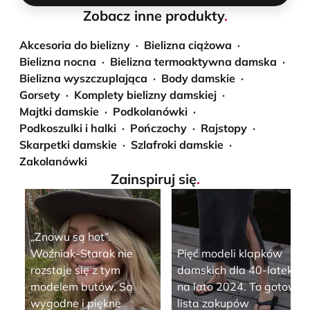
Zobacz inne produkty
.
Akcesoria do bielizny
Bielizna ciążowa
Bielizna nocna
Bielizna termoaktywna damska
Bielizna wyszczuplająca
Body damskie
Gorsety
Komplety bielizny damskiej
Majtki damskie
Podkolanówki
Podkoszulki i halki
Pończochy
Rajstopy
Skarpetki damskie
Szlafroki damskie
Zakolanówki
Zainspiruj się
.
„Znowu są hot”.
Woźniak-Starak nie
Pięć modeli klapków
rozstaje się z tym
damskich dla 40-latek
modelem butów. Są
na lato 2024. To gotowa
wygodne i piękne
lista zakupów