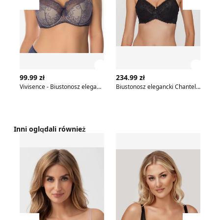
Przesuń w lewo
Przesu
Zobacz szczegóły produktu
Zobac
99.99 zł
234.99 zł
15
Vivisence - Biustonosz elegancki
Biustonosz elegancki Chantelle
Bi
Inni oglądali również
Biustonosz elegancki koronkowy Gorsenia
Biustonosz Azal
Bi