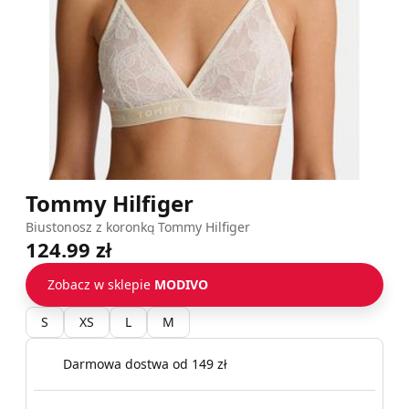
Tommy Hilfiger
Biustonosz z koronką Tommy Hilfiger
124.99 zł
Zobacz w sklepie
MODIVO
S
XS
L
M
Darmowa dostwa od 149 zł