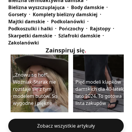
Bielizna termoaktywna damska
Bielizna wyszczuplająca
Body damskie
Gorsety
Komplety bielizny damskiej
Majtki damskie
Podkolanówki
Podkoszulki i halki
Pończochy
Rajstopy
Skarpetki damskie
Szlafroki damskie
Zakolanówki
Zainspiruj się
.
„Znowu są hot”.
Woźniak-Starak nie
Pięć modeli klapków
rozstaje się z tym
damskich dla 40-latek na
modelem butów. Są
lato 2024. To gotowa
wygodne i piękne
lista zakupów
Zobacz wszystkie artykuły