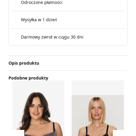
Odroczone płatności
Wysyłka w 1 dzień
Darmowy zwrot w ciągu 30 dni
Opis produktu
Podobne produkty
Vivisence - Biustonosz elegancki
Biustonosz elegancki Chante
Bi