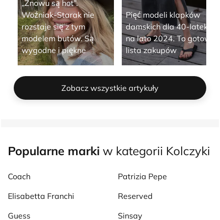
„Znowu są hot”.
Woźniak-Starak nie
Pięć modeli klapków
rozstaje się z tym
damskich dla 40-latek
modelem butów. Są
na lato 2024. To gotowa
wygodne i piękne
lista zakupów
Zobacz wszystkie artykuły
Popularne marki
w kategorii Kolczyki
Coach
Patrizia Pepe
Elisabetta Franchi
Reserved
Guess
Sinsay