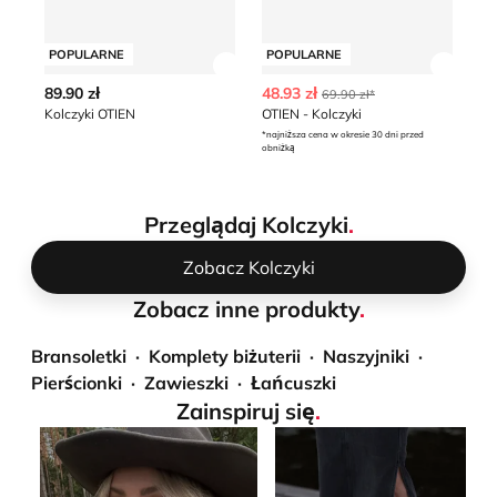
POPULARNE
POPULARNE
P
Zobacz szczegóły produktu
Zobacz
89.90 zł
48.93 zł
18
69.90 zł*
Kolczyki OTIEN
OTIEN - Kolczyki
Ko
*najniższa cena w okresie 30 dni przed
obniżką
Przeglądaj Kolczyki
.
Zobacz Kolczyki
Zobacz inne produkty
.
Bransoletki
Komplety biżuterii
Naszyjniki
Pierścionki
Zawieszki
Łańcuszki
Zainspiruj się
.