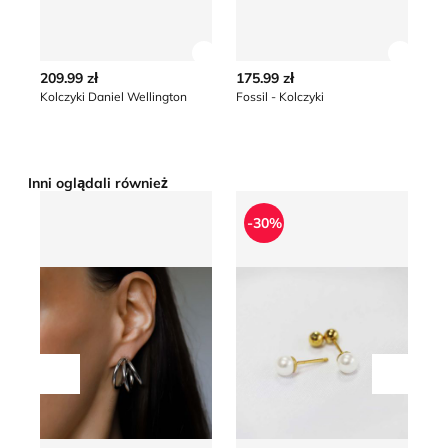
Zobacz szczegóły produktu
Zobacz
209.99 zł
175.99 zł
22
Kolczyki Daniel Wellington
Fossil - Kolczyki
Ko
Inni oglądali również
Kolczyki OTIEN
OTIEN - Kolczyki
Ko
-30%
Przesuń w lewo
Przesu