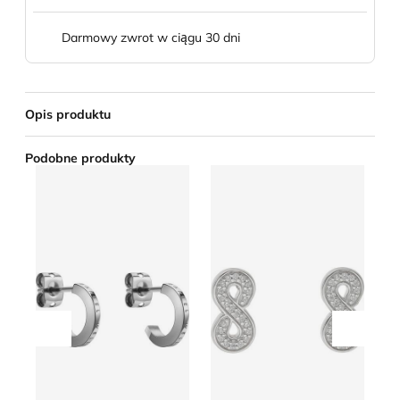
Darmowy zwrot w ciągu 30 dni
Opis produktu
Podobne produkty
Kolczyki Daniel Wellington
Fossil - Kolczyki
Ko
Przesuń w lewo
Przesu