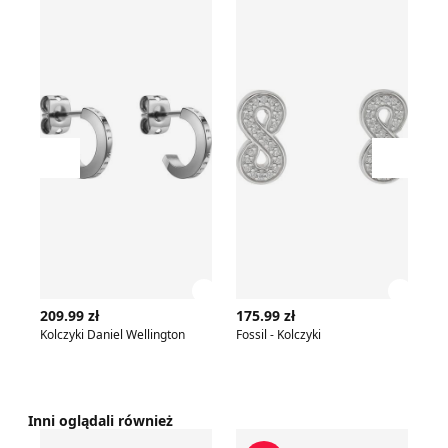
Przesuń w lewo
Przesu
Zobacz szczegóły produktu
Zobac
209.99 zł
175.99 zł
22
Kolczyki Daniel Wellington
Fossil - Kolczyki
Ko
Inni oglądali również
Kolczyki OTIEN
OTIEN - Kolczyki
Ko