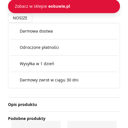
Zobacz w sklepie
eobuwie.pl
NOSIZE
Darmowa dostwa
Odroczone płatności
Wysyłka w 1 dzień
Darmowy zwrot w ciągu 30 dni
Opis produktu
Podobne produkty
Kolczyki Daniel Wellington
Fossil - Kolczyki
Ko