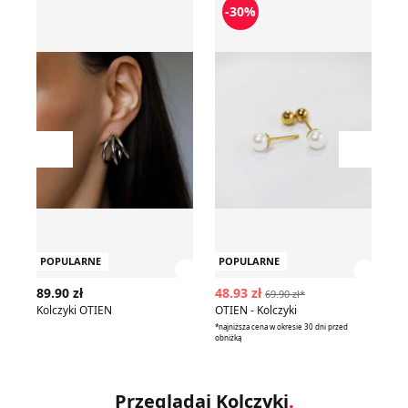
-30%
Przesuń w lewo
Przesu
POPULARNE
POPULARNE
P
Zobacz szczegóły produktu
Zobac
89.90 zł
48.93 zł
18
69.90 zł*
Kolczyki OTIEN
OTIEN - Kolczyki
Ko
*najniższa cena w okresie 30 dni przed
obniżką
Przeglądaj Kolczyki
.