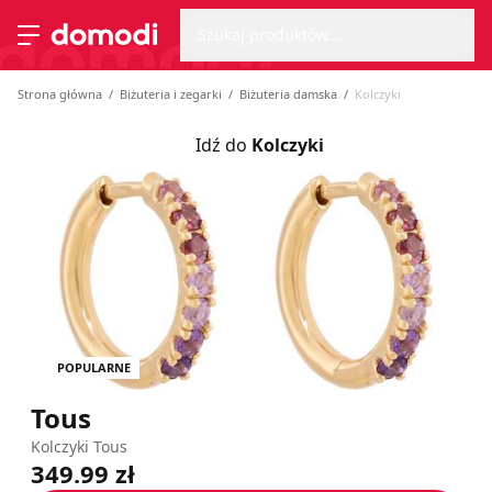
Wyszu
Strona główna
Szukaj produktów...
Przełącz menu
Strona główna
Biżuteria i zegarki
Biżuteria damska
Kolczyki
Idź do
Kolczyki
POPULARNE
Tous
Kolczyki Tous
349.99 zł