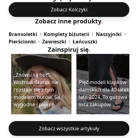
Zobacz Kolczyki
Zobacz inne produkty
.
Bransoletki
Komplety biżuterii
Naszyjniki
Pierścionki
Zawieszki
Łańcuszki
Zainspiruj się
.
„Znowu są hot”.
Woźniak-Starak nie
Pięć modeli klapków
rozstaje się z tym
damskich dla 40-latek na
modelem butów. Są
lato 2024. To gotowa
wygodne i piękne
lista zakupów
Zobacz wszystkie artykuły