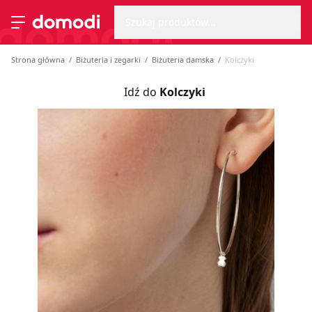
Wyszu
Strona główna
Szukaj produktów...
Przełącz menu
Strona główna
Biżuteria i zegarki
Biżuteria damska
Kolczyki
Idź do
Kolczyki