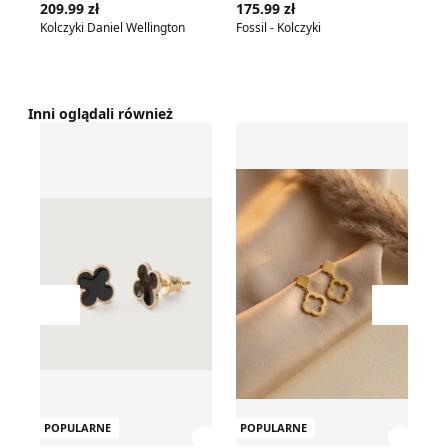
209.99 zł
175.99 zł
22
Kolczyki Daniel Wellington
Fossil - Kolczyki
Ko
Inni oglądali również
Kolczyki
OTIEN - Kolczyki
OT
Przesuń w lewo
Przesu
POPULARNE
POPULARNE
P