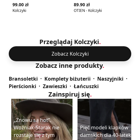
Zobacz szczegóły produktu
Zobac
99.00 zł
89.90 zł
48
Kolczyki
OTIEN - Kolczyki
OT
*naj
obn
Przeglądaj Kolczyki
.
Zobacz Kolczyki
Zobacz inne produkty
.
Bransoletki
Komplety biżuterii
Naszyjniki
Pierścionki
Zawieszki
Łańcuszki
Zainspiruj się
.
„Znowu są hot”.
Woźniak-Starak nie
Pięć modeli klapków
rozstaje się z tym
damskich dla 40-latek na