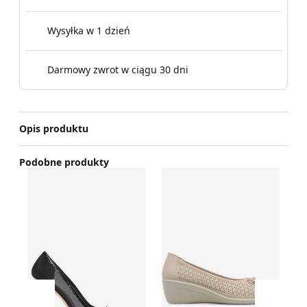
Wysyłka w 1 dzień
Darmowy zwrot w ciągu 30 dni
Opis produktu
Podobne produkty
Czółenka na wiosnę Elisabetta Franchi
Clara Barson - Czółenka na 
Cz
Przesuń w lewo
Przesu