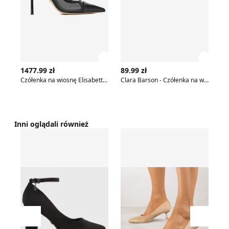
Zobacz szczegóły produktu
Zobac
1477.99 zł
89.99 zł
99
Czółenka na wiosnę Elisabetta Franchi
Clara Barson - Czółenka na wiosnę
Cz
Inni oglądali również
Czółenka jesienne born2be
Czółenka wiosenne Renee
Cz
Przesuń w lewo
Przesu