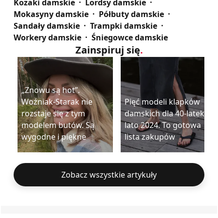
Kozaki damskie
Lordsy damskie
Mokasyny damskie
Półbuty damskie
Sandały damskie
Trampki damskie
Workery damskie
Śniegowce damskie
Zainspiruj się
.
„Znowu są hot”.
Woźniak-Starak nie
Pięć modeli klapków
rozstaje się z tym
damskich dla 40-latek na
modelem butów. Są
lato 2024. To gotowa
wygodne i piękne
lista zakupów
Zobacz wszystkie artykuły