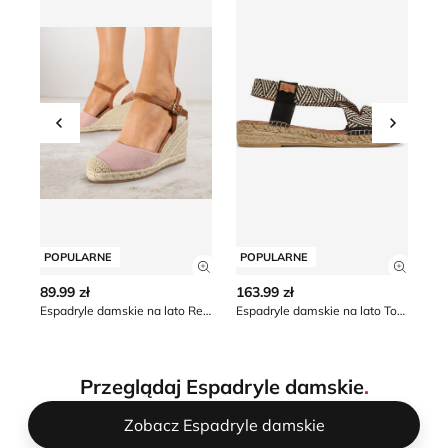
Przesuń w lewo
Przesu
POPULARNE
POPULARNE
P
Zobacz szczegóły produktu
Zobacz
89.99 zł
163.99 zł
49
Espadryle damskie na lato Renee
Espadryle damskie na lato Toni Pons
Przeglądaj Espadryle damskie
.
Zobacz Espadryle damskie