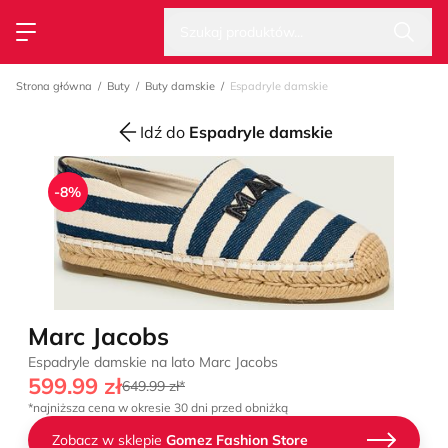
Wysz
Strona główna
Szukaj produktów...
Przełącz menu
Strona główna
Buty
Buty damskie
Espadryle damskie
Idź do
Espadryle damskie
-8%
Marc Jacobs
Espadryle damskie na lato Marc Jacobs
599.99 zł
649.99 zł*
*najniższa cena w okresie 30 dni przed obniżką
Zobacz w sklepie
Gomez Fashion Store