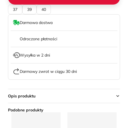
37
39
40
Darmowa dostwa
Odroczone płatności
Wysyłka w 2 dni
Darmowy zwrot w ciągu 30 dni
Opis produktu
Podobne produkty
Espadryle damskie letnie DeeZee
Espadryle damskie letnie b
Es