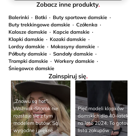
Zobacz inne produkty
.
Balerinki
Botki
Buty sportowe damskie
Buty trekkingowe damskie
Czółenka
Kalosze damskie
Kapcie damskie
Klapki damskie
Kozaki damskie
Lordsy damskie
Mokasyny damskie
Półbuty damskie
Sandały damskie
Trampki damskie
Workery damskie
Śniegowce damskie
Zainspiruj się
.
„Znowu są hot”.
Woźniak-Starak nie
Pięć modeli klapków
rozstaje się z tym
damskich dla 40-latek
modelem butów. Są
na lato 2024. To gotowa
wygodne i piękne
lista zakupów