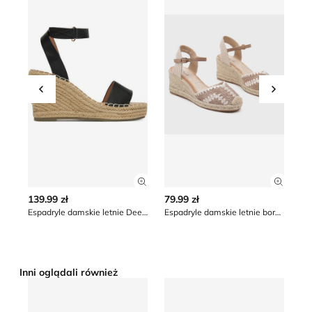
Przesuń w lewo
Przesu
Zobacz szczegóły produktu
Zobacz
139.99 zł
79.99 zł
15
Espadryle damskie letnie DeeZee
Espadryle damskie letnie born2be
Inni oglądali również
Espadryle damskie na lato Renee
Espadryle damskie na lato T
Es