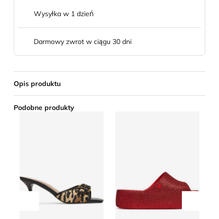
Wysyłka w 1 dzień
Darmowy zwrot w ciągu 30 dni
Opis produktu
Podobne produkty
Klapki damskie letnie Guess
Klapki damskie na lato Meli
We
Przesuń w lewo
Przesu