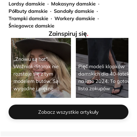
Lordsy damskie
Mokasyny damskie
Półbuty damskie
Sandały damskie
Trampki damskie
Workery damskie
Śniegowce damskie
Zainspiruj się
.
„Znowu są hot”.
Woźniak-Starak nie
Pięć modeli klapków
rozstaje się z tym
damskich dla 40-latek
modelem butów. Są
na lato 2024. To gotowa
wygodne i piękne
lista zakupów
Zobacz wszystkie artykuły