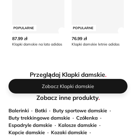
POPULARNE
POPULARNE
P
Zobacz szczegóły produktu
Zobacz
87.99 zł
76.99 zł
79
Klapki damskie na lato adidas
Klapki damskie letnie adidas
Kl
Przeglądaj Klapki damskie
.
Zobacz Klapki damskie
Zobacz inne produkty
.
Balerinki
Botki
Buty sportowe damskie
Buty trekkingowe damskie
Czółenka
Espadryle damskie
Kalosze damskie
Kapcie damskie
Kozaki damskie