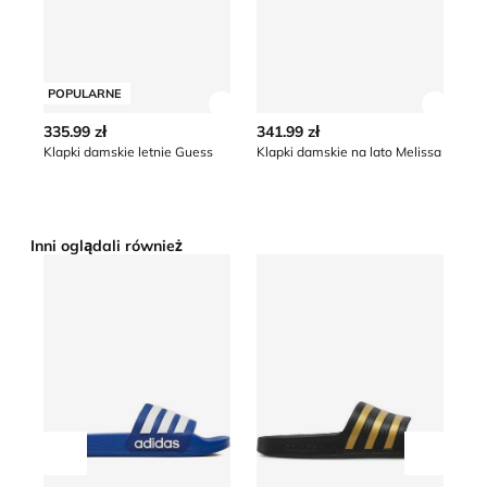
POPULARNE
Zobacz szczegóły produktu
Zobacz
335.99 zł
341.99 zł
12
Klapki damskie letnie Guess
Klapki damskie na lato Melissa
Inni oglądali również
Klapki damskie na lato adidas
Klapki damskie letnie adida
Kl
Przesuń w lewo
Przesu