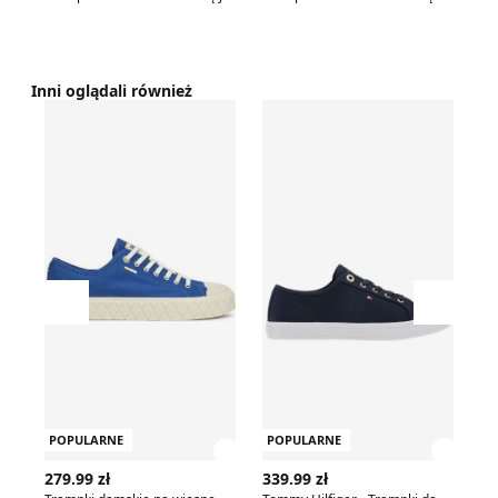
Inni oglądali również
Trampki damskie na wiosnę Palladium
Tommy Hilfiger - Trampki d
Tr
Przesuń w lewo
Przesu
POPULARNE
POPULARNE
P
Zobacz szczegóły produktu
Zobac
279.99 zł
339.99 zł
39