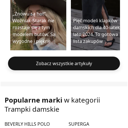
„Znowu są hot”.
Woźniak-Starak nie
Pięć modeli klapków
rozstaje się z tym
damskich dla 40-latek na
modelem butów. Są
lato 2024. To gotowa
wygodne i piękne
lista zakupów
Zobacz wszystkie artykuły
Popularne marki
w kategorii
Trampki damskie
BEVERLY HILLS POLO
SUPERGA