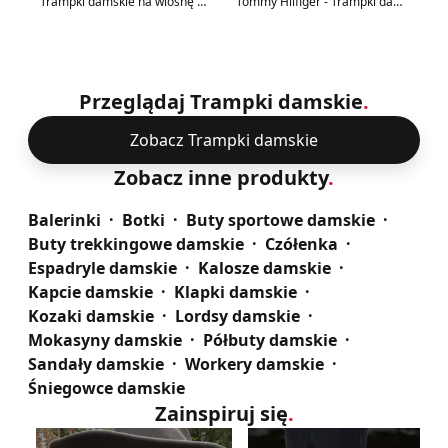
Trampki damskie na wiosnę Palladium
Tommy Hilfiger - Trampki damskie na wiosnę
Przeglądaj Trampki damskie
.
Zobacz Trampki damskie
Zobacz inne produkty
.
Balerinki
Botki
Buty sportowe damskie
Buty trekkingowe damskie
Czółenka
Espadryle damskie
Kalosze damskie
Kapcie damskie
Klapki damskie
Kozaki damskie
Lordsy damskie
Mokasyny damskie
Półbuty damskie
Sandały damskie
Workery damskie
Śniegowce damskie
Zainspiruj się
.