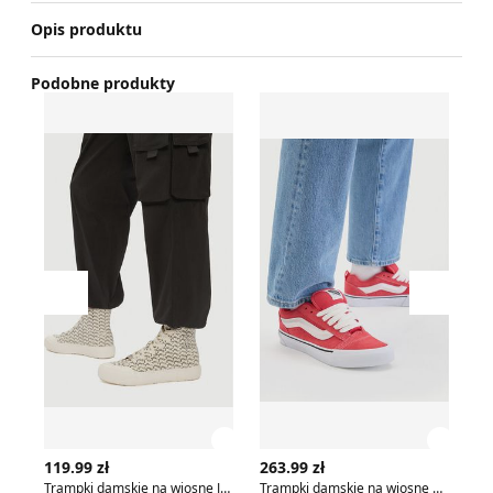
Opis produktu
Podobne produkty
Trampki damskie na wiosnę Juicy Couture
Trampki damskie na wiosnę
Co
Przesuń w lewo
Przesu
Zobacz szczegóły produktu
Zobac
119.99 zł
263.99 zł
25
Trampki damskie na wiosnę Juicy Couture
Trampki damskie na wiosnę Vans