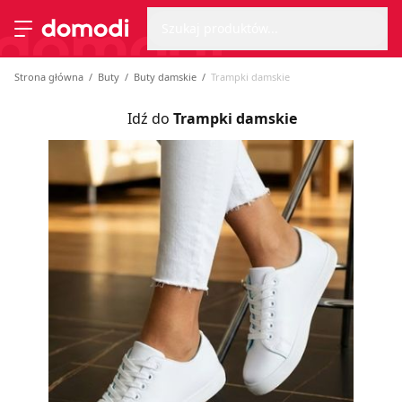
Wyszu
Strona główna
Szukaj produktów...
Przełącz menu
Strona główna
Buty
Buty damskie
Trampki damskie
Idź do
Trampki damskie