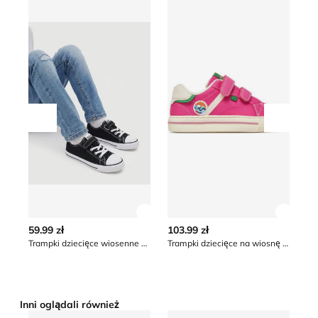
Przesuń w lewo
Przesu
Zobacz szczegóły produktu
Zobacz
59.99 zł
103.99 zł
39
Trampki dziecięce wiosenne Sprandi
Trampki dziecięce na wiosnę Primigi
Inni oglądali również