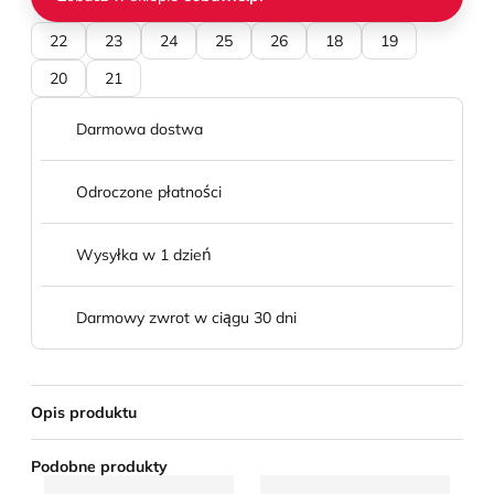
22
23
24
25
26
18
19
20
21
Darmowa dostwa
Odroczone płatności
Wysyłka w 1 dzień
Darmowy zwrot w ciągu 30 dni
Opis produktu
Podobne produkty
Trampki dziecięce wiosenne Sprandi
Trampki dziecięce na wiosnę
Tr