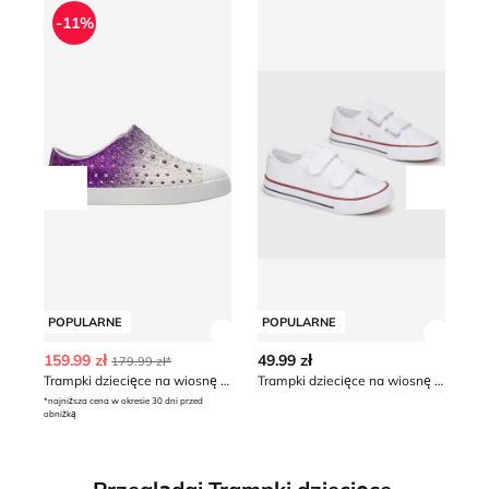
Trampki dziecięce na wiosnę Native
Trampki dziecięce na wiosn
Tr
-11%
Przesuń w lewo
Przesu
POPULARNE
POPULARNE
P
Zobacz szczegóły produktu
Zobacz
159.99 zł
49.99 zł
49
179.99 zł*
Trampki dziecięce na wiosnę Native
Trampki dziecięce na wiosnę born2be
*najniższa cena w okresie 30 dni przed
*naj
obniżką
obn