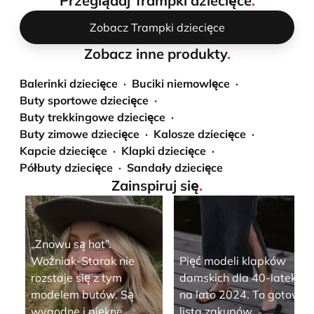
Przeglądaj Trampki dziecięce
.
Zobacz Trampki dziecięce
Zobacz inne produkty
.
Balerinki dziecięce
Buciki niemowlęce
Buty sportowe dziecięce
Buty trekkingowe dziecięce
Buty zimowe dziecięce
Kalosze dziecięce
Kapcie dziecięce
Klapki dziecięce
Półbuty dziecięce
Sandały dziecięce
Zainspiruj się
.
„Znowu są hot”.
Woźniak-Starak nie
Pięć modeli klapków
rozstaje się z tym
damskich dla 40-latek
modelem butów. Są
na lato 2024. To gotowa
wygodne i piękne
lista zakupów