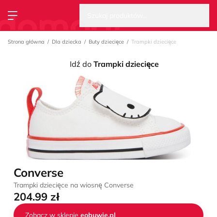
Wysz
Strona główna
Szukaj produktów...
Przełącz menu
Strona główna
Dla dziecka
Buty dziecięce
Trampki dziecięce
Idź do
Trampki dziecięce
Converse
Trampki dziecięce na wiosnę Converse
204.99 zł
Zobacz w sklepie
eobuwie.pl