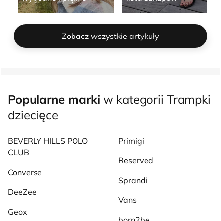
Zobacz wszystkie artykuły
Popularne marki
w kategorii Trampki
dziecięce
BEVERLY HILLS POLO
Primigi
CLUB
Reserved
Converse
Sprandi
DeeZee
Vans
Geox
born2be