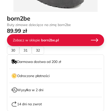
born2be
Buty zimowe dziecięce na zimę born2be
89.99 zł
Zobacz w sklepie
born2be.pl
30
31
32
Darmowa dostwa od 200 zł
Odroczone płatności
Wysyłka w 2 dni
14 dni na zwrot