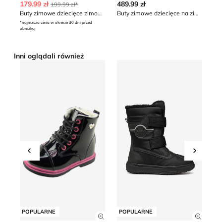
179.99 zł
489.99 zł
13
199.99 zł*
Buty zimowe dziecięce zimowe Puma
Buty zimowe dziecięce na zimę Primigi
*najniższa cena w okresie 30 dni przed
obniżką
Inni oglądali również
Buty zimowe dziecięce na zimę
Buty zimowe dziecięce na z
Bu
Przesuń w lewo
Przesu
POPULARNE
POPULARNE
P
Zobacz szczegóły produktu
Zobacz