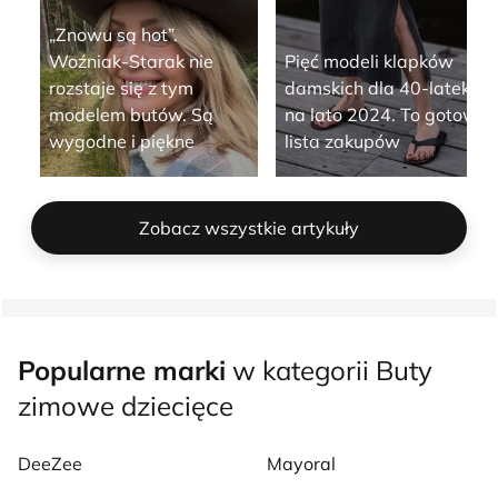
„Znowu są hot”.
Woźniak-Starak nie
Pięć modeli klapków
rozstaje się z tym
damskich dla 40-latek
modelem butów. Są
na lato 2024. To gotowa
wygodne i piękne
lista zakupów
Zobacz wszystkie artykuły
Popularne marki
w kategorii Buty
zimowe dziecięce
DeeZee
Mayoral