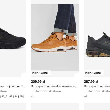
rs
we męskie jesienne Skechers
Buty sportowe męskie wiosenne Skechers
Buty sportowe
POPULARNE
POPULARNE
ły produktu
Zobacz szczegóły produktu
Zobacz szczegóły
209.99 zł
287.99 zł
Buty sportowe męskie jesienne Skechers
Buty sportowe męskie wiosenne Skechers
stawa
Darmowa dostawa
Darmowa dost
40 | 41 | 41_5 | 42 | 42_5 | 43 | 44 | 45 | 45_5 | 46 | 47_1_2 | 47_5
41
40
we męskie na wiosnę Skechers
Buty sportowe męskie wiosenne Skechers
Buty sportowe