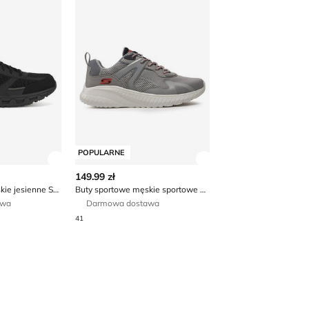
POPULARNE
 produktu
Zobacz szczegóły produktu
Zobacz szczegóły p
149.99 zł
Buty sportowe męskie jesienne Skechers
Buty sportowe męskie sportowe Skechers
awa
Darmowa dostawa
41