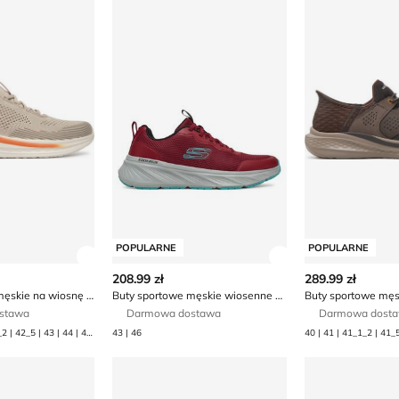
POPULARNE
POPULARNE
ły produktu
Zobacz szczegóły produktu
Zobacz szczegóły
208.99 zł
289.99 zł
Buty sportowe męskie na wiosnę Skechers
Buty sportowe męskie wiosenne Skechers
stawa
Darmowa dostawa
Darmowa dost
40 | 41 | 42 | 42_1_2 | 42_5 | 43 | 44 | 45 | 45_1_2 | 45_5 | 46
43 | 46
s
we męskie jesienne Skechers
Buty sportowe męskie na jesień Skechers
Buty sportowe