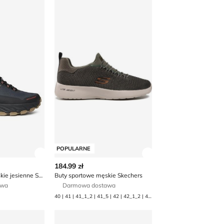
 męskie jesienne Skechers
Buty sportowe męskie Skechers
POPULARNE
 produktu
Zobacz szczegóły produktu
Zobacz szczegóły p
184.99 zł
Buty sportowe męskie jesienne Skechers
Buty sportowe męskie Skechers
awa
Darmowa dostawa
40 | 41 | 41_1_2 | 41_5 | 42 | 42_1_2 | 42_5 | 43 | 44 | 45 | 45_1_2 | 45_5 | 46 | 47_1_2 | 47_5 | 48_1_2 | 48_5
 męskie jesienne Skechers
Buty sportowe męskie jesienne Skechers