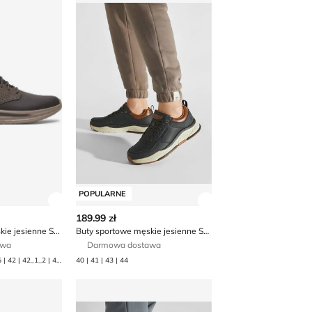
POPULARNE
 produktu
Zobacz szczegóły produktu
Zobacz szczegóły p
189.99 zł
Buty sportowe męskie jesienne Skechers
Buty sportowe męskie jesienne Skechers
awa
Darmowa dostawa
40 | 41 | 41_1_2 | 41_5 | 42 | 42_1_2 | 42_5 | 43 | 44 | 45 | 45_1_2 | 45_5 | 46 | 47_1_2 | 47_5 | 48_1_2 | 48_5
40 | 41 | 43 | 44
 męskie na wiosnę Skechers
Buty sportowe męskie jesienne Skechers