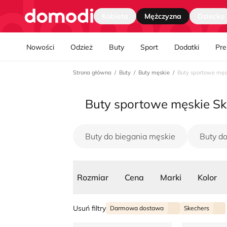
Strona główna
Kobieta
Mężczyzna
Dziecko
Nawgiacja kategorii
Nowości
Odzież
Buty
Sport
Dodatki
Pr
Strona główna
Buty
Buty męskie
Buty sportowe męs
Buty sportowe męskie S
Buty do biegania męskie
Buty d
Rozmiar
Cena
Marki
Kolor
Usuń filtry
Darmowa dostawa
Skechers