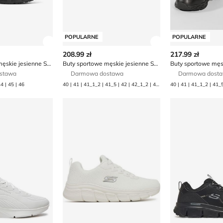
POPULARNE
POPULARNE
ły produktu
Zobacz szczegóły produktu
Zobacz szczegóły
208.99 zł
217.99 zł
Buty sportowe męskie jesienne Skechers
Buty sportowe męskie jesienne Skechers
stawa
Darmowa dostawa
Darmowa dost
44 | 45 | 46
40 | 41 | 41_1_2 | 41_5 | 42 | 42_1_2 | 42_5 | 43 | 44 | 45 | 45_1_2 | 45_5 | 46 | 47_1_2 | 47_5 | 48_1_2 | 48_5
rs
we męskie na wiosnę Skechers
Buty sportowe męskie wiosenne Skechers
Buty sportowe