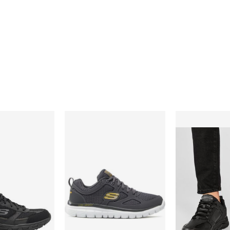
s
we męskie jesienne Skechers
Buty sportowe męskie jesienne Skechers
Buty sportowe