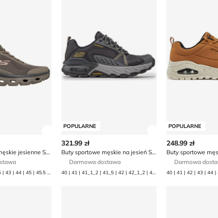
POPULARNE
POPULARNE
ły produktu
Zobacz szczegóły produktu
Zobacz szczegóły
321.99 zł
248.99 zł
Buty sportowe męskie jesienne Skechers
Buty sportowe męskie na jesień Skechers
stawa
Darmowa dostawa
Darmowa dost
41 | 41.5 | 42 | 42.5 | 43 | 44 | 45 | 45.5 | 46
40 | 41 | 41_1_2 | 41_5 | 42 | 42_1_2 | 42_5 | 43 | 44 | 45 | 45_1_2 | 45_5 | 46 | 47_1_2 | 48_5
40 | 41 | 42 | 43 | 44 
we męskie jesienne Skechers
Buty sportowe męskie Skechers
Buty sportowe