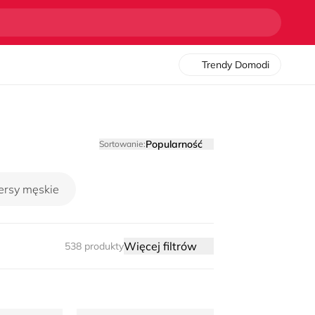
Trendy Domodi
Popularność
Sortowanie:
ersy męskie
Więcej filtrów
538 produkty