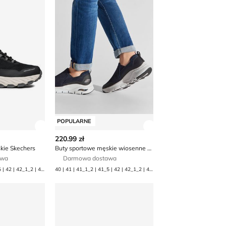
POPULARNE
 produktu
Zobacz szczegóły produktu
Zobacz szczegóły p
220.99 zł
kie Skechers
Buty sportowe męskie wiosenne Skechers
awa
Darmowa dostawa
40 | 41 | 41_1_2 | 41_5 | 42 | 42_1_2 | 42_5 | 43 | 44 | 45 | 45_1_2 | 45_5 | 46 | 47_1_2 | 47_5 | 48_1_2 | 48_5
40 | 41 | 41_1_2 | 41_5 | 42 | 42_1_2 | 43 | 44 | 45 | 45_1_2 | 45_5
 męskie jesienne Skechers
Buty sportowe męskie sportowe Skechers