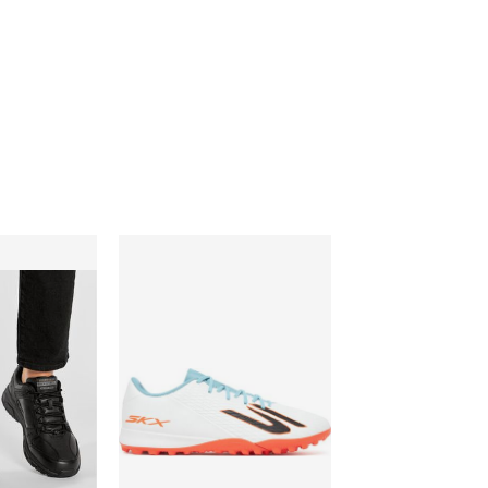
 męskie jesienne Skechers
Skechers - Buty sportowe męskie na wiosnę