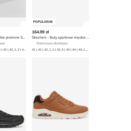
POPULARNE
 produktu
Zobacz szczegóły produktu
Zobacz szczegóły p
164.99 zł
Buty sportowe męskie jesienne Skechers
Skechers - Buty sportowe męskie na wiosnę
awa
Darmowa dostawa
40 | 41 | 41_1_2 | 41_5 | 42 | 42_1_2 | 42_5 | 43 | 44 | 45 | 45_1_2 | 45_5 | 46
41 | 42 | 42_1_2 | 42_5 | 43 | 44 | 44_1_2 | 44_5 | 45 | 46
 męskie jesienne Skechers
Buty sportowe męskie na wiosnę Skechers