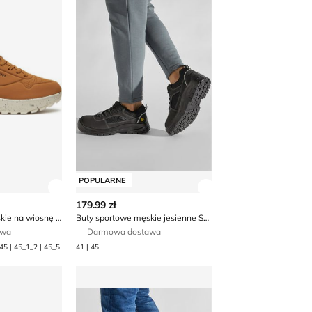
POPULARNE
 produktu
Zobacz szczegóły produktu
Zobacz szczegóły p
179.99 zł
Buty sportowe męskie na wiosnę Skechers
Buty sportowe męskie jesienne Skechers
awa
Darmowa dostawa
| 45 | 45_1_2 | 45_5
41 | 45
 męskie Skechers
Buty sportowe męskie wiosenne Skechers