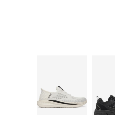
Buty sportowe męskie wiosenne Skecher
Buty sporto