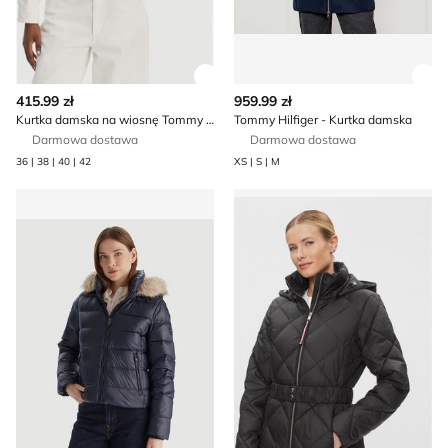
Zobacz szczegóły produktu
Zob
415.99 zł
959.99 zł
Kurtka damska na wiosnę Tommy Hilfiger
Tommy Hilfiger - Kurtka damska
Darmowa dostawa
Darmowa dostawa
36 | 38 | 40 | 42
XS | S | M
Kurtka damska casual na jesień Tommy Hilfiger
Kurtka damska zimowa Tomm