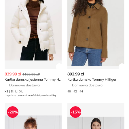
Zobacz szczegóły produktu
Zob
839.99 zł
892.99 zł
1199.99 zł*
Kurtka damska jesienna Tommy Hilfiger
Kurtka damska Tommy Hilfiger
Darmowa dostawa
Darmowa dostawa
XS | S | L | XL
40 | 42 | 44
*najniższa cena w okresie 30 dni przed obniżką
Kurtka damska jesienna casual Tommy Hilfiger
Kurtka damska casual Tommy
-20%
-15%