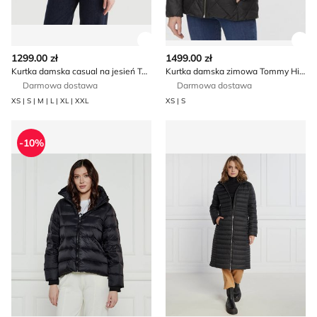
Zobacz szczegóły produktu
Zob
1299.00 zł
1499.00 zł
Kurtka damska casual na jesień Tommy Hilfiger
Kurtka damska zimowa Tommy Hilfiger
Darmowa dostawa
Darmowa dostawa
XS | S | M | L | XL | XXL
XS | S
Tommy Hilfiger - Kurtka damska casual
Kurtka damska casual jesien
-10%