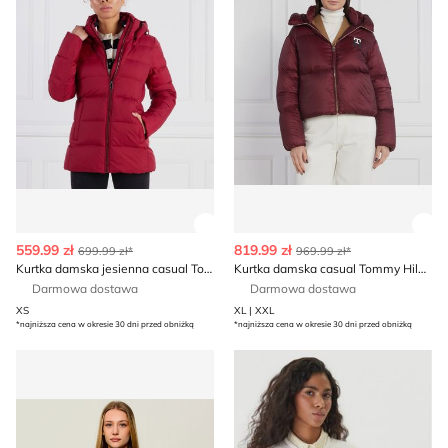
Zobacz szczegóły produktu
Zob
559.99 zł
819.99 zł
699.99 zł*
969.99 zł*
Kurtka damska jesienna casual Tommy Hilfiger
Kurtka damska casual Tommy Hilfiger
Darmowa dostawa
Darmowa dostawa
XS
XL | XXL
*najniższa cena w okresie 30 dni przed obniżką
*najniższa cena w okresie 30 dni przed obniżką
Kurtka damska casual Tommy Hilfiger
Kurtka damska jesienna Tom