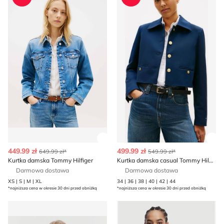
Zobacz szczegóły produktu
Zob
449.99 zł
499.99 zł
649.99 zł*
549.99 zł*
Kurtka damska Tommy Hilfiger
Kurtka damska casual Tommy Hilfiger
Darmowa dostawa
Darmowa dostawa
XS | S | M | XL
34 | 36 | 38 | 40 | 42 | 44
*najniższa cena w okresie 30 dni przed obniżką
*najniższa cena w okresie 30 dni przed obniżką
Kurtka damska Tommy Hilfiger
Kurtka damska Tommy Hilfig