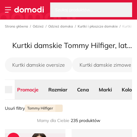
Wysz
Strona główna
Szukaj produktów...
Przełącz menu
Strona główna
Odzież
Odzież damska
Kurtki i płaszcze damskie
Kurtki d
Kurtki damskie Tommy Hilfiger, lato 2026
Kurtki damskie oversize
Kurtki damskie zimowe
Promocje
Rozmiar
Cena
Marki
Kolor
Usuń filtry
Tommy Hilfiger
Mamy dla Ciebie
235 produktów
Kurtka damska casualowa jesienna Tommy Hilfiger
Tommy Hilfiger - Kurtka dam