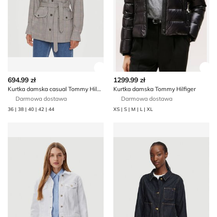
Zobacz szczegóły produktu
Zob
694.99 zł
1299.99 zł
Kurtka damska casual Tommy Hilfiger
Kurtka damska Tommy Hilfiger
Darmowa dostawa
Darmowa dostawa
36 | 38 | 40 | 42 | 44
XS | S | M | L | XL
Kurtka damska Tommy Hilfiger
Kurtka damska na jesień Tom