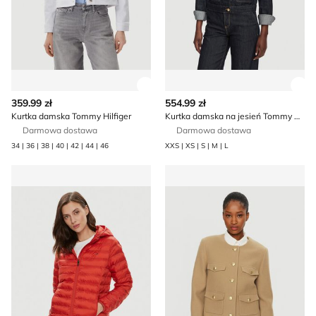
Zobacz szczegóły produktu
Zob
359.99 zł
554.99 zł
Kurtka damska Tommy Hilfiger
Kurtka damska na jesień Tommy Hilfiger
Darmowa dostawa
Darmowa dostawa
34 | 36 | 38 | 40 | 42 | 44 | 46
XXS | XS | S | M | L
Kurtka damska na jesień casual Tommy Hilfiger
Kurtka damska casual Tommy