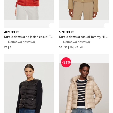
Zobacz szczegóły produktu
Zob
489.99 zł
578.99 zł
Kurtka damska na jesień casual Tommy Hilfiger
Kurtka damska casual Tommy Hilfiger
Darmowa dostawa
Darmowa dostawa
XS | S
36 | 38 | 40 | 42 | 44
Kurtka damska Tommy Hilfiger
Kurtka damska Tommy Hilfig
-31%