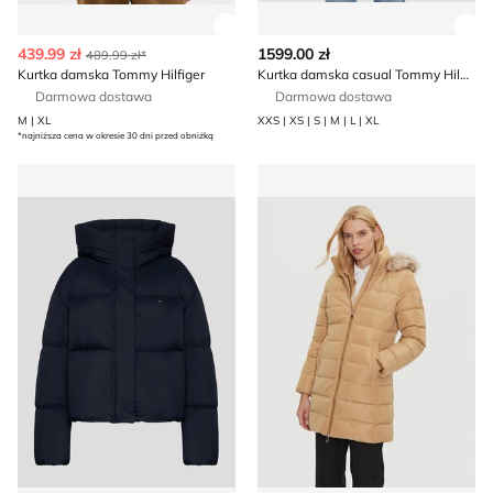
Zobacz szczegóły produktu
Zob
439.99 zł
1599.00 zł
489.99 zł*
Kurtka damska Tommy Hilfiger
Kurtka damska casual Tommy Hilfiger
Darmowa dostawa
Darmowa dostawa
M | XL
XXS | XS | S | M | L | XL
*najniższa cena w okresie 30 dni przed obniżką
Tommy Hilfiger - Kurtka damska casual
Kurtka damska na jesień Tom