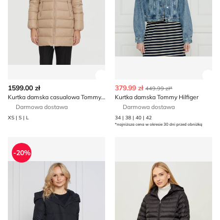
Zobacz szczegóły produktu
Zob
1599.00 zł
379.99 zł
449.99 zł*
Kurtka damska casualowa Tommy Hilfiger
Kurtka damska Tommy Hilfiger
Darmowa dostawa
Darmowa dostawa
XS | S | L
34 | 38 | 40 | 42
*najniższa cena w okresie 30 dni przed obniżką
Kurtka damska jesienna Tommy Hilfiger
Kurtka damska jesienna Tom
-20%