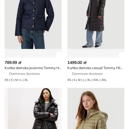
Zobacz szczegóły produktu
Zob
789.99 zł
1499.00 zł
Kurtka damska jesienna Tommy Hilfiger
Kurtka damska casual Tommy Hilfiger
Darmowa dostawa
Darmowa dostawa
XS | S | M | L | XL
XS | S | M | L | XL | XXL | 3XL
Kurtka damska jesienna Tommy Hilfiger
Kurtka damska jesienna Tom