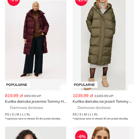
POPULARNE
POPULARNE
Zobacz szczegóły produktu
Zob
819.99 zł
1039.99 zł
899.99 zł*
1189.99 zł*
Kurtka damska jesienna Tommy Hilfiger
Kurtka damska na jesień Tommy Hilfiger
Darmowa dostawa
Darmowa dostawa
XS | S | M | L | XL
XS | S | M | L | XL
*najniższa cena w okresie 30 dni przed obniżką
*najniższa cena w okresie 30 dni przed obniżką
Tommy Hilfiger - Kurtka damska na jesień
Kurtka damska na wiosnę ca
-6%