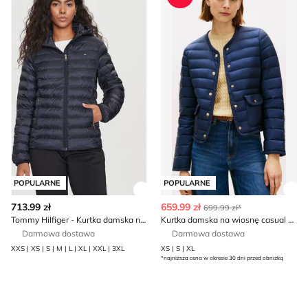
POPULARNE
POPULARNE
Zobacz szczegóły produktu
Zob
713.99 zł
659.99 zł
699.99 zł*
Tommy Hilfiger - Kurtka damska na jesień
Kurtka damska na wiosnę casual Tommy Hilfiger
Darmowa dostawa
Darmowa dostawa
XXS | XS | S | M | L | XL | XXL | 3XL
XS | S | XL
*najniższa cena w okresie 30 dni przed obniżką