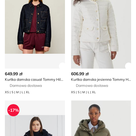
Zobacz szczegóły produktu
Zob
649.99 zł
606.99 zł
Kurtka damska casual Tommy Hilfiger
Kurtka damska jesienna Tommy Hilfiger
Darmowa dostawa
Darmowa dostawa
XS | S | M | L | XL
XS | S | M | L | XL
Kurtka damska casual Tommy Hilfiger
Kurtka damska Tommy Hilfig
-17%