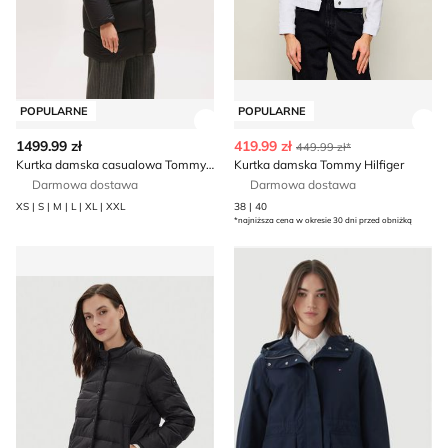
POPULARNE
POPULARNE
Zobacz szczegóły produktu
Zob
1499.99 zł
419.99 zł
449.99 zł*
Kurtka damska casualowa Tommy Hilfiger
Kurtka damska Tommy Hilfiger
Darmowa dostawa
Darmowa dostawa
XS | S | M | L | XL | XXL
38 | 40
*najniższa cena w okresie 30 dni przed obniżką
Kurtka damska jesienna Tommy Hilfiger
Kurtka damska jesienna Tom