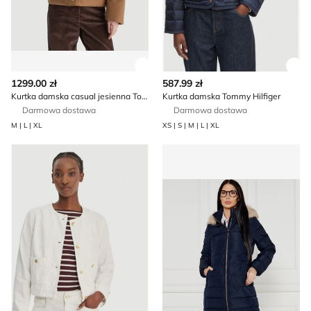
Zobacz szczegóły produktu
Zob
1299.00 zł
587.99 zł
Kurtka damska casual jesienna Tommy Hilfiger
Kurtka damska Tommy Hilfiger
Darmowa dostawa
Darmowa dostawa
M | L | XL
XS | S | M | L | XL
Kurtka damska na wiosnę Tommy Hilfiger
Tommy Hilfiger - Kurtka da