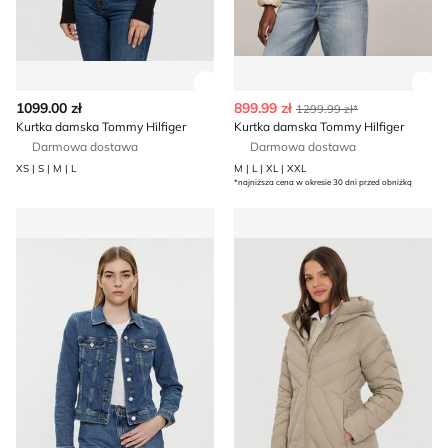
Zobacz szczegóły produktu
Zob
1099.00 zł
899.99 zł
1299.99 zł*
Kurtka damska Tommy Hilfiger
Kurtka damska Tommy Hilfiger
Darmowa dostawa
Darmowa dostawa
XS | S | M | L
M | L | XL | XXL
*najniższa cena w okresie 30 dni przed obniżką
Kurtka damska Tommy Hilfiger
Kurtka damska jesienna Tom