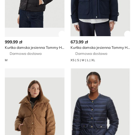
Zobacz szczegóły produktu
Zob
999.99 zł
673.99 zł
Kurtka damska jesienna Tommy Hilfiger
Kurtka damska jesienna Tommy Hilfiger
Darmowa dostawa
Darmowa dostawa
M
XS | S | M | L | XL
Kurtka damska casual jesienna Tommy Hilfiger
Kurtka damska Tommy Hilfig