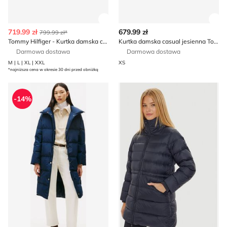
Zobacz szczegóły produktu
Zob
719.99 zł
679.99 zł
799.99 zł*
Tommy Hilfiger - Kurtka damska casual
Kurtka damska casual jesienna Tommy Hilfiger
Darmowa dostawa
Darmowa dostawa
M | L | XL | XXL
XS
*najniższa cena w okresie 30 dni przed obniżką
Kurtka damska Tommy Hilfiger
Tommy Hilfiger - Kurtka da
-14%