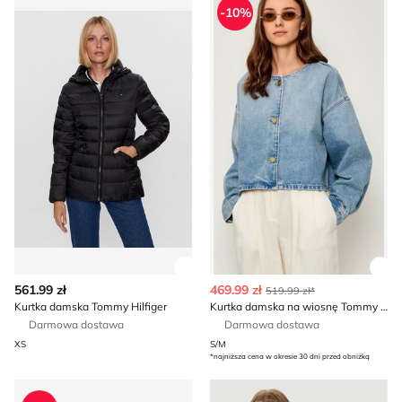
-10%
Zobacz szczegóły produktu
Zob
561.99 zł
469.99 zł
519.99 zł*
Kurtka damska Tommy Hilfiger
Kurtka damska na wiosnę Tommy Hilfiger
Darmowa dostawa
Darmowa dostawa
XS
S/M
*najniższa cena w okresie 30 dni przed obniżką
Kurtka damska casual Tommy Hilfiger
Kurtka damska na jesień Tom