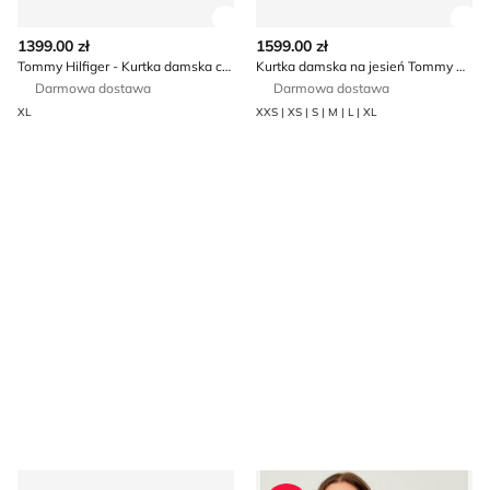
Zobacz szczegóły produktu
Zob
1399.00 zł
1599.00 zł
Tommy Hilfiger - Kurtka damska casual
Kurtka damska na jesień Tommy Hilfiger
Darmowa dostawa
Darmowa dostawa
XL
XXS | XS | S | M | L | XL
Kurtka damska Tommy Hilfiger
Kurtka damska na wiosnę To