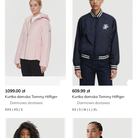
Zobacz szczegóły produktu
Zob
1099.00 zł
609.99 zł
Kurtka damska Tommy Hilfiger
Kurtka damska Tommy Hilfiger
Darmowa dostawa
Darmowa dostawa
XXS | XS | S
XS | S | M | L | XL
Tommy Hilfiger - Kurtka damska
Kurtka damska Tommy Hilfig