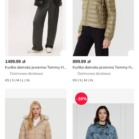
Zobacz szczegóły produktu
Zob
1499.99 zł
899.99 zł
Kurtka damska jesienna Tommy Hilfiger
Kurtka damska jesienna Tommy Hilfiger
Darmowa dostawa
Darmowa dostawa
XS | S | M | L | XL
XS | S | M | XL
Kurtka damska casualowa Tommy Hilfiger
Kurtka damska Tommy Hilfig
-16%