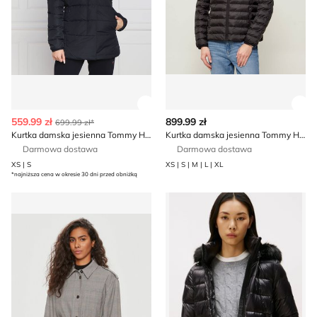
Zobacz szczegóły produktu
Zob
559.99 zł
899.99 zł
699.99 zł*
Kurtka damska jesienna Tommy Hilfiger
Kurtka damska jesienna Tommy Hilfiger
Darmowa dostawa
Darmowa dostawa
XS | S
XS | S | M | L | XL
*najniższa cena w okresie 30 dni przed obniżką
Kurtka damska casual Tommy Hilfiger
Kurtka damska Tommy Hilfig