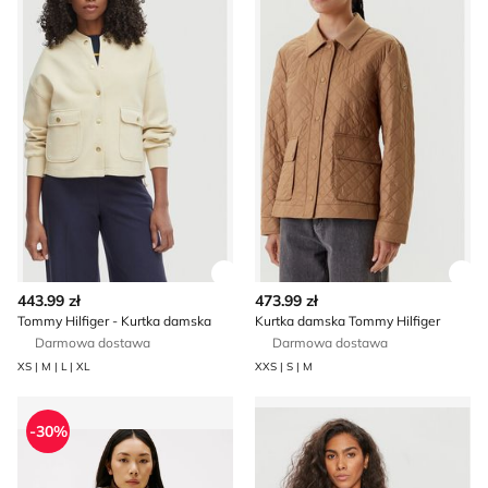
Zobacz szczegóły produktu
Zob
443.99 zł
473.99 zł
Tommy Hilfiger - Kurtka damska
Kurtka damska Tommy Hilfiger
Darmowa dostawa
Darmowa dostawa
XS | M | L | XL
XXS | S | M
Kurtka damska jesienna Tommy Hilfiger
Kurtka damska Tommy Hilfig
-30%