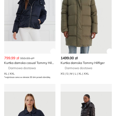
Zobacz szczegóły produktu
Zob
799.99 zł
1499.00 zł
959.99 zł*
Kurtka damska casual Tommy Hilfiger
Kurtka damska Tommy Hilfiger
Darmowa dostawa
Darmowa dostawa
XL | XXL
XS | S | M | L | XL | XXL
*najniższa cena w okresie 30 dni przed obniżką
Kurtka damska jesienna Tommy Hilfiger
Kurtka damska casual Tommy