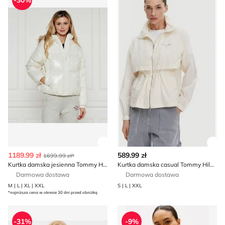
-30%
Zobacz szczegóły produktu
Zob
1189.99 zł
589.99 zł
1699.99 zł*
Kurtka damska jesienna Tommy Hilfiger
Kurtka damska casual Tommy Hilfiger
Darmowa dostawa
Darmowa dostawa
M | L | XL | XXL
S | L | XXL
*najniższa cena w okresie 30 dni przed obniżką
Kurtka damska Tommy Hilfiger
Kurtka damska casual Tommy
-31%
-9%