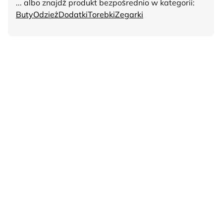
... albo znajdź produkt bezpośrednio w kategorii:
Buty
Odzież
Dodatki
Torebki
Zegarki