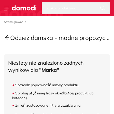
Wysz
Strona główna
Szukaj produktów...
Przełącz menu
Strona główna
Odzież damska - modne propozycje na sezon lato 2025
Niestety nie znaleziono żadnych
wyników dla
"Marka"
Sprawdź poprawność nazwy produktu.
Spróbuj użyć innej frazy określającej produkt lub
kategorię.
Zmień zastosowane filtry wyszukiwania.