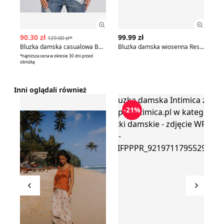
Zobacz szczegóły produktu
Zobac
90.30 zł
99.99 zł
15
129.00 zł*
Bluzka damska casualowa BeWear
Bluzka damska wiosenna Reserved
Bl
*najniższa cena w okresie 30 dni przed
obniżką
Inni oglądali również
Surf Inc. - Bluzka damska
Bluzka damska Intimica
B
-21%
Przesuń w lewo
Przesu