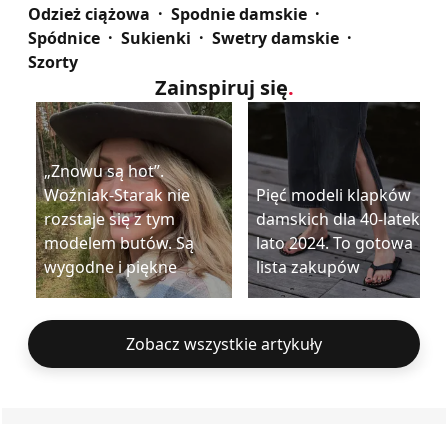
Odzież ciążowa
Spodnie damskie
Spódnice
Sukienki
Swetry damskie
Szorty
Zainspiruj się
.
„Znowu są hot”.
Woźniak-Starak nie
Pięć modeli klapków
rozstaje się z tym
damskich dla 40-latek na
modelem butów. Są
lato 2024. To gotowa
wygodne i piękne
lista zakupów
Zobacz wszystkie artykuły