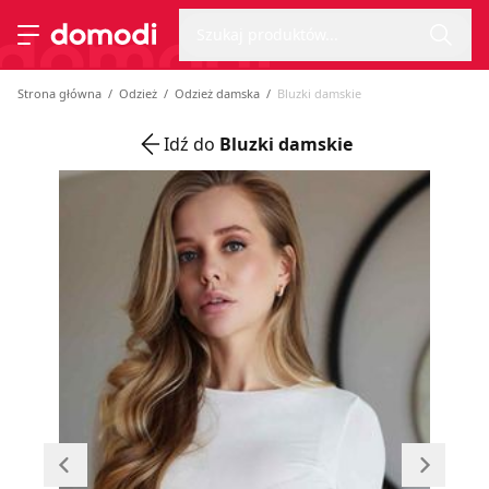
Wyszu
Strona główna
Szukaj produktów...
Przełącz menu
Strona główna
Odzież
Odzież damska
Bluzki damskie
Idź do
Bluzki damskie
Przesuń w lewo
Przesu