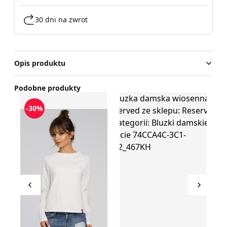
30 dni na zwrot
Opis produktu
Podobne produkty
Bluzka damska casualowa BeWear
Bluzka damska wiosenna Reser
Bl
-30%
Przesuń w lewo
Przesu