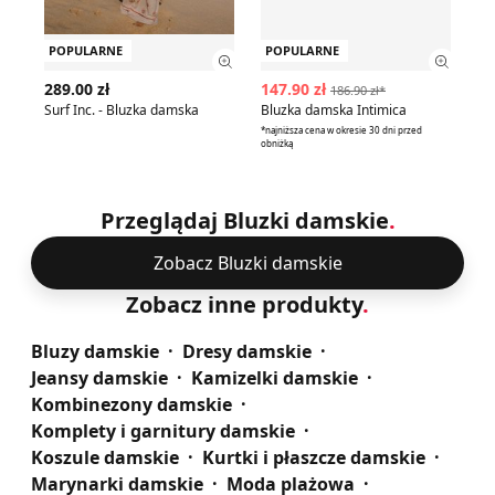
POPULARNE
POPULARNE
P
Zobacz szczegóły produktu
Zobac
289.00 zł
147.90 zł
59
186.90 zł*
Surf Inc. - Bluzka damska
Bluzka damska Intimica
*najniższa cena w okresie 30 dni przed
obniżką
Przeglądaj Bluzki damskie
.
Zobacz Bluzki damskie
Zobacz inne produkty
.
Bluzy damskie
Dresy damskie
Jeansy damskie
Kamizelki damskie
Kombinezony damskie
Komplety i garnitury damskie
Koszule damskie
Kurtki i płaszcze damskie
Marynarki damskie
Moda plażowa