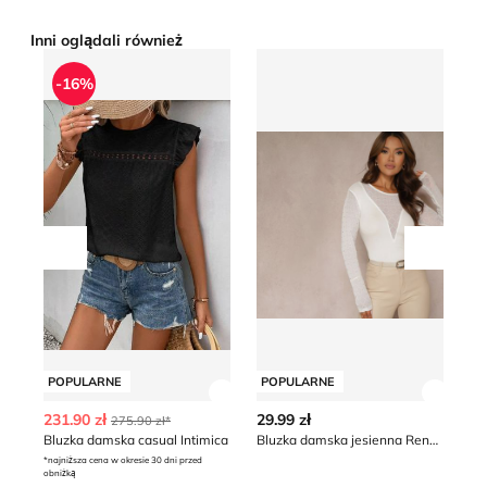
Inni oglądali również
Bluzka damska casual Intimica
Bluzka damska jesienna Re
B
-16%
Przesuń w lewo
Przesu
POPULARNE
POPULARNE
P
Zobacz szczegóły produktu
Zobacz
231.90 zł
29.99 zł
79
275.90 zł*
Bluzka damska casual Intimica
Bluzka damska jesienna Renee
*najniższa cena w okresie 30 dni przed
*naj
obniżką
obn