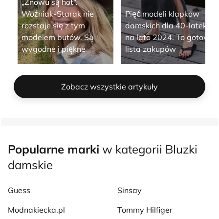
„Znowu są hot”.
Woźniak-Starak nie
Pięć modeli klapków
rozstaje się z tym
damskich dla 40-latek
modelem butów. Są
na lato 2024. To gotowa
wygodne i piękne
lista zakupów
Zobacz wszystkie artykuły
Popularne marki
w kategorii Bluzki
damskie
Guess
Sinsay
Modnakiecka.pl
Tommy Hilfiger