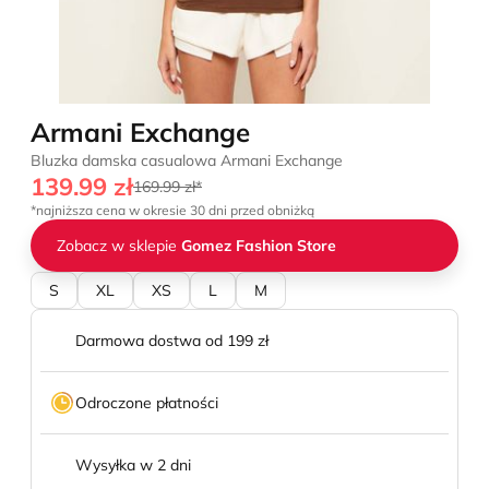
Armani Exchange
Bluzka damska casualowa Armani Exchange
139.99 zł
169.99 zł*
*najniższa cena w okresie 30 dni przed obniżką
Zobacz w sklepie
Gomez Fashion Store
S
XL
XS
L
M
Darmowa dostwa od 199 zł
Odroczone płatności
Wysyłka w 2 dni