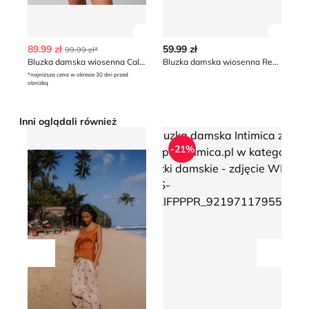
Zobacz szczegóły produktu
Zobacz
89.99 zł
59.99 zł
89
99.99 zł*
Bluzka damska wiosenna Calvin Klein Jeans
Bluzka damska wiosenna Renee
Bl
*najniższa cena w okresie 30 dni przed
obniżką
Inni oglądali również
Surf Inc. - Bluzka damska
Bluzka damska Intimica
B
-21%
Przesuń w lewo
Przesu