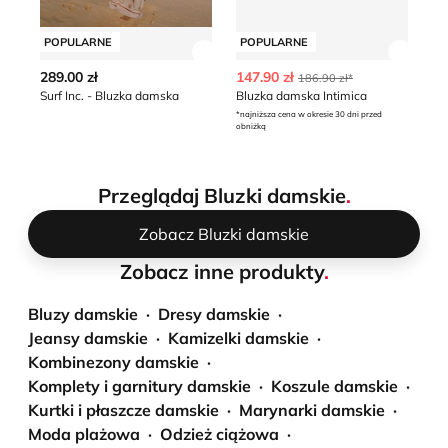
POPULARNE
POPULARNE
P
Zobacz szczegóły produktu
Zobacz
289.00 zł
147.90 zł
59
186.90 zł*
Surf Inc. - Bluzka damska
Bluzka damska Intimica
*najniższa cena w okresie 30 dni przed
obniżką
Przeglądaj Bluzki damskie
.
Zobacz Bluzki damskie
Zobacz inne produkty
.
Bluzy damskie
Dresy damskie
Jeansy damskie
Kamizelki damskie
Kombinezony damskie
Komplety i garnitury damskie
Koszule damskie
Kurtki i płaszcze damskie
Marynarki damskie
Moda plażowa
Odzież ciążowa