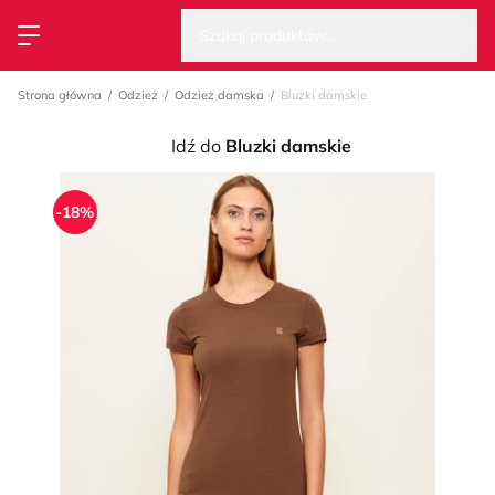
Wysz
Strona główna
Szukaj produktów...
Przełącz menu
Strona główna
Odzież
Odzież damska
Bluzki damskie
Idź do
Bluzki damskie
-18%