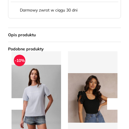
Darmowy zwrot w ciągu 30 dni
Opis produktu
Podobne produkty
Bluzka damska wiosenna Calvin Klein Jeans
Bluzka damska wiosenna R
B
-10%
Przesuń w lewo
Przesu