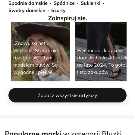
Spodnie damskie
Spódnice
Sukienki
Swetry damskie
Szorty
Zainspiruj się
.
„Znowu są hot”.
Woźniak-Starak nie
Pięć modeli klapków
rozstaje się z tym
damskich dla 40-latek
modelem butów. Są
na lato 2024. To gotowa
wygodne i piękne
lista zakupów
Zobacz wszystkie artykuły
Popularne marki
w kategorii Bluzki