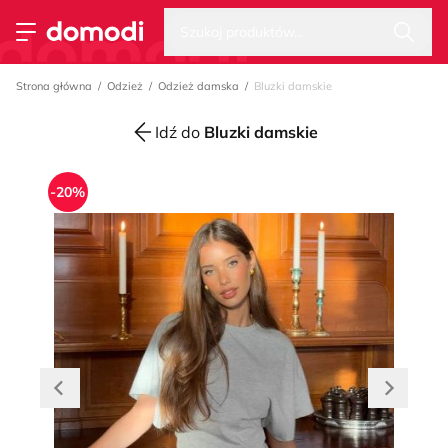
Wysz
Strona główna
Szukaj produktów...
Przełącz menu
Strona główna
Odzież
Odzież damska
Bluzki damskie
Idź do
Bluzki damskie
-20%
Przesuń w lewo
Przesuń