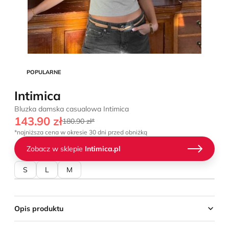
POPULARNE
Intimica
Bluzka damska casualowa Intimica
143.90 zł
180.90 zł*
*najniższa cena w okresie 30 dni przed obniżką
Zobacz w sklepie
Intimica.pl
S
L
M
Opis produktu