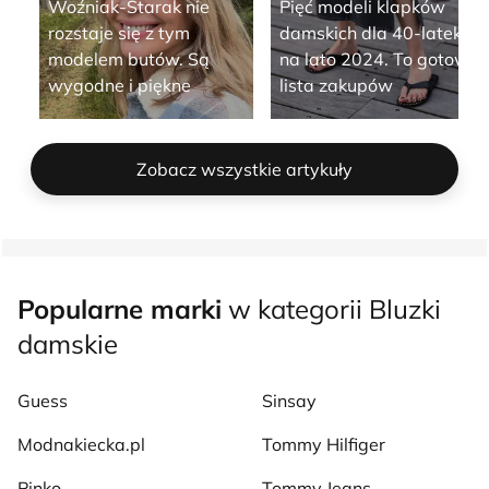
Woźniak-Starak nie
Pięć modeli klapków
rozstaje się z tym
damskich dla 40-latek
modelem butów. Są
na lato 2024. To gotowa
wygodne i piękne
lista zakupów
Zobacz wszystkie artykuły
Popularne marki
w kategorii Bluzki
damskie
Guess
Sinsay
Modnakiecka.pl
Tommy Hilfiger
Pinko
Tommy Jeans