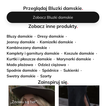
Przeglądaj Bluzki damskie
.
Zobacz Bluzki damskie
Zobacz inne produkty
.
Bluzy damskie
Dresy damskie
Jeansy damskie
Kamizelki damskie
Kombinezony damskie
Komplety i garnitury damskie
Koszule damskie
Kurtki i płaszcze damskie
Marynarki damskie
Moda plażowa
Odzież ciążowa
Spodnie damskie
Spódnice
Sukienki
Swetry damskie
Szorty
Zainspiruj się
.
„Znowu są hot”.