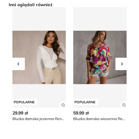
Inni oglądali również
Bluzka damska jesienna Renee
Bluzka damska wiosenna R
Su
Przesuń w lewo
Przesu
POPULARNE
POPULARNE
P
Zobacz szczegóły produktu
Zobacz
29.99 zł
59.99 zł
28
Bluzka damska jesienna Renee
Bluzka damska wiosenna Renee
Su