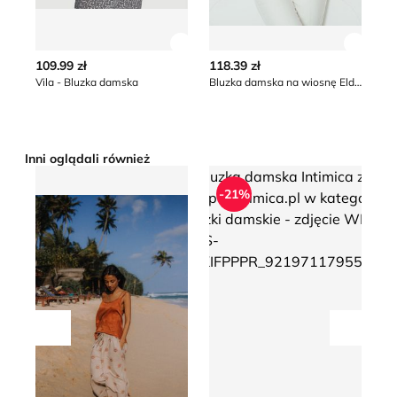
Zobacz szczegóły produktu
Zobacz
109.99 zł
118.39 zł
20
Vila - Bluzka damska
Bluzka damska na wiosnę Eldar
Inni oglądali również
Surf Inc. - Bluzka damska
Bluzka damska Intimica
Bluzk
-21%
Przesuń w lewo
Przesu