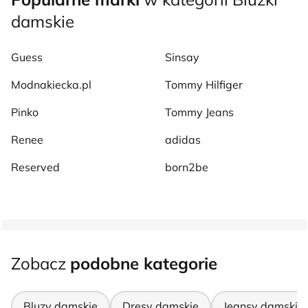
damskie
Guess
Sinsay
Modnakiecka.pl
Tommy Hilfiger
Pinko
Tommy Jeans
Renee
adidas
Reserved
born2be
Zobacz
podobne kategorie
Bluzy damskie
Dresy damskie
Jeansy damskie