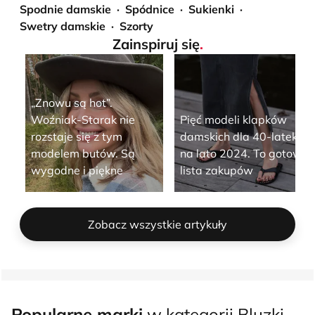
Spodnie damskie
Spódnice
Sukienki
Swetry damskie
Szorty
Zainspiruj się
.
„Znowu są hot”.
Woźniak-Starak nie
Pięć modeli klapków
rozstaje się z tym
damskich dla 40-latek
modelem butów. Są
na lato 2024. To gotowa
wygodne i piękne
lista zakupów
Zobacz wszystkie artykuły
Popularne marki
w kategorii Bluzki