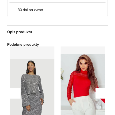
30 dni na zwrot
Opis produktu
Podobne produkty
Vila - Bluzka damska
Bluzka damska na wiosnę El
Bl
Przesuń w lewo
Przesu