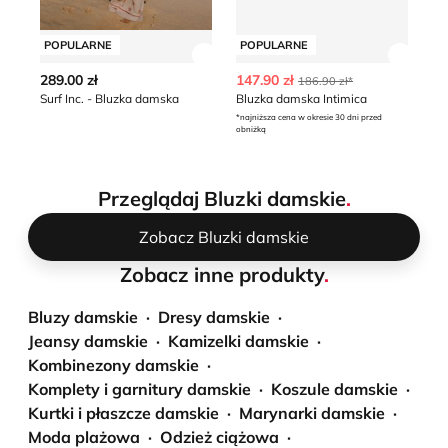
POPULARNE
POPULARNE
P
Zobacz szczegóły produktu
Zobacz
289.00 zł
147.90 zł
89
186.90 zł*
Surf Inc. - Bluzka damska
Bluzka damska Intimica
*najniższa cena w okresie 30 dni przed
obniżką
Przeglądaj Bluzki damskie
.
Zobacz Bluzki damskie
Zobacz inne produkty
.
Bluzy damskie
Dresy damskie
Jeansy damskie
Kamizelki damskie
Kombinezony damskie
Komplety i garnitury damskie
Koszule damskie
Kurtki i płaszcze damskie
Marynarki damskie
Moda plażowa
Odzież ciążowa