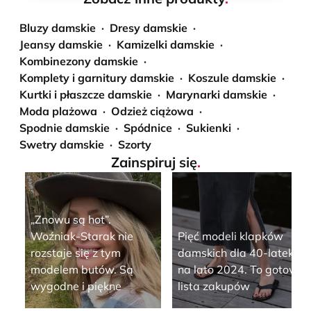
Bluzy damskie
Dresy damskie
Jeansy damskie
Kamizelki damskie
Kombinezony damskie
Komplety i garnitury damskie
Koszule damskie
Kurtki i płaszcze damskie
Marynarki damskie
Moda plażowa
Odzież ciążowa
Spodnie damskie
Spódnice
Sukienki
Swetry damskie
Szorty
Zainspiruj się
.
„Znowu są hot”.
Woźniak-Starak nie
Pięć modeli klapków
rozstaje się z tym
damskich dla 40-latek
modelem butów. Są
na lato 2024. To gotowa
wygodne i piękne
lista zakupów