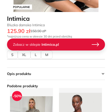
POPULARNE
Intimica
Bluzka damska Intimica
125.90 zł
158.90 zł*
*najniższa cena w okresie 30 dni przed obniżką
Zobacz w sklepie
Intimica.pl
S
XL
L
M
Opis produktu
Podobne produkty
Bluzka damska jesienna AX Paris
Guess - Bluzka damska casu
bo
-50%