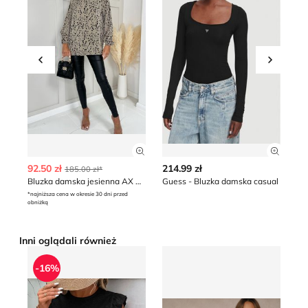
Przesuń w lewo
Przesu
Zobacz szczegóły produktu
Zobacz
92.50 zł
214.99 zł
49
185.00 zł*
Bluzka damska jesienna AX Paris
Guess - Bluzka damska casual
*najniższa cena w okresie 30 dni przed
obniżką
Inni oglądali również
Bluzka damska casual Intimica
Bluzka damska jesienna Re
B
-16%