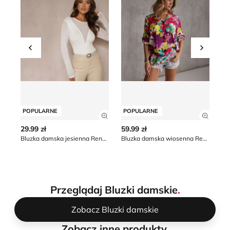
Przesuń w lewo
Przesu
POPULARNE
POPULARNE
P
Zobacz szczegóły produktu
Zobacz
29.99 zł
59.99 zł
28
Bluzka damska jesienna Renee
Bluzka damska wiosenna Renee
Su
Przeglądaj Bluzki damskie
.
Zobacz Bluzki damskie
Zobacz inne produkty
.