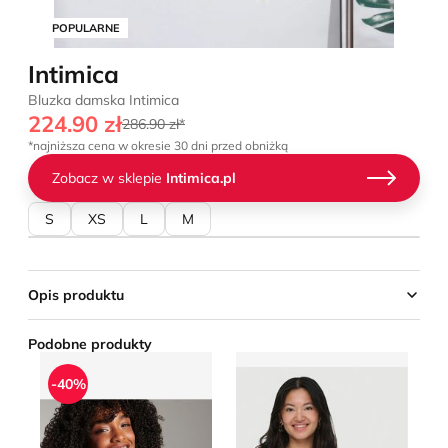
POPULARNE
Intimica
Bluzka damska Intimica
224.90 zł
286.90 zł*
*najniższa cena w okresie 30 dni przed obniżką
Zobacz w sklepie
Intimica.pl
S
XS
L
M
Opis produktu
Podobne produkty
Bluzka damska casualowa na lato Sinsay
Bluzka damska ONLY
bo
-40%