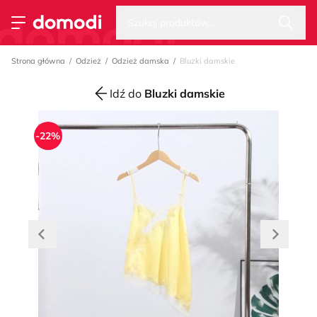
Wysz
Strona główna
Szukaj produktów...
Przełącz menu
Strona główna
Odzież
Odzież damska
Bluzki damskie
Idź do
Bluzki damskie
-22%
Przesuń w lewo
Przesuń