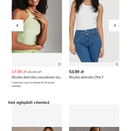
Przesuń w lewo
Przesu
Zobacz szczegóły produktu
Zobacz
17.99 zł
53.99 zł
19
29.99 zł*
Bluzka damska casualowa na lato Sinsay
Bluzka damska ONLY
bo
*najniższa cena w okresie 30 dni przed
obniżką
Inni oglądali również
Bluzka damska jesienna Renee
Bluzka damska wiosenna R
Su