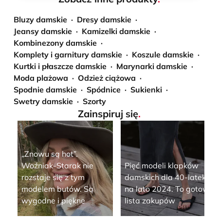
Bluzy damskie
Dresy damskie
Jeansy damskie
Kamizelki damskie
Kombinezony damskie
Komplety i garnitury damskie
Koszule damskie
Kurtki i płaszcze damskie
Marynarki damskie
Moda plażowa
Odzież ciążowa
Spodnie damskie
Spódnice
Sukienki
Swetry damskie
Szorty
Zainspiruj się
.
„Znowu są hot”.
Woźniak-Starak nie
Pięć modeli klapków
rozstaje się z tym
damskich dla 40-latek
modelem butów. Są
na lato 2024. To gotowa
wygodne i piękne
lista zakupów