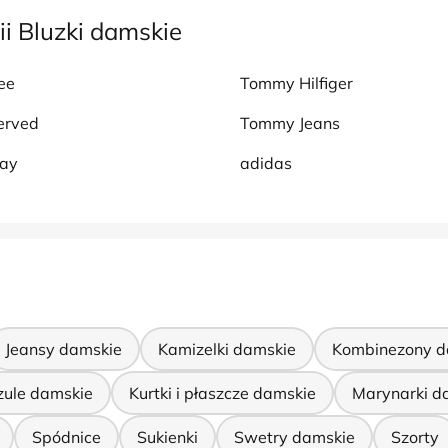
i Bluzki damskie
ee
Tommy Hilfiger
erved
Tommy Jeans
say
adidas
Jeansy damskie
Kamizelki damskie
Kombinezony d
zule damskie
Kurtki i płaszcze damskie
Marynarki d
Spódnice
Sukienki
Swetry damskie
Szorty