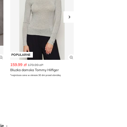
Przesuń w prawo
POPULARNE
POPULARNE
Zobacz szczegóły produktu
Zobacz szczegóły produkt
159.99 zł
65.99 zł
179.99 zł*
79.99 zł*
Bluzka damska Tommy Hilfiger
Bluzka damska jesienna Res
*najniższa cena w okresie 30 dni przed obniżką
*najniższa cena w okresie 30 dni przed obn
ie