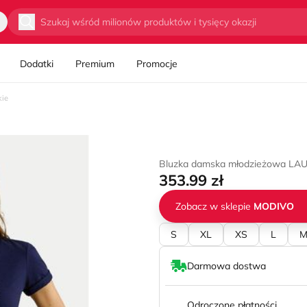
Wyszukaj
Dodatki
Premium
Promocje
kie
Bluzka damska młodzieżowa L
353.99 zł
Zobacz w sklepie
MODIVO
S
XL
XS
L
Darmowa dostwa
Odroczone płatności