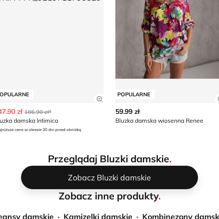
OPULARNE
POPULARNE
z szczegóły produktu
Zobacz szczegóły produktu
47.90 zł
59.99 zł
186.90 zł*
uzka damska Intimica
Bluzka damska wiosenna Renee
jniższa cena w okresie 30 dni przed obniżką
Przeglądaj Bluzki damskie
.
Zobacz Bluzki damskie
Zobacz inne produkty
.
eansy damskie
Kamizelki damskie
Kombinezony damsk