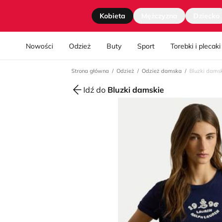
Strona główna
Kobieta
Mężczyzna
Dziecko
Nawgiacja kategorii
Nowości
Odzież
Buty
Sport
Torebki i plecaki
Strona główna
Odzież
Odzież damska
Bluzki dams
Idź do
Bluzki damskie