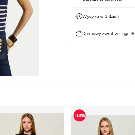
Wysyłka w 1 dzień
Darmowy zwrot w ciągu 30
alvin Klein Jeans - Bluzka damska w stylu młodzieżowym na
Bluzka damska Karl Lagerfe
-13%