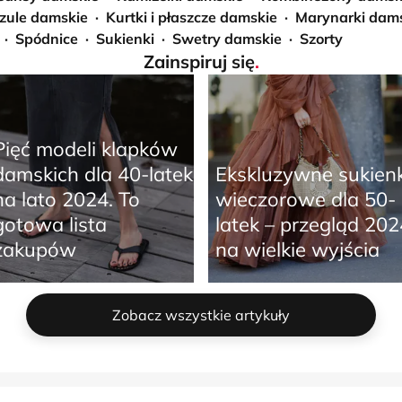
zule damskie
Kurtki i płaszcze damskie
Marynarki dam
Spódnice
Sukienki
Swetry damskie
Szorty
Zainspiruj się
.
Pięć modeli klapków
damskich dla 40-latek
Ekskluzywne sukienk
na lato 2024. To
wieczorowe dla 50-
gotowa lista
latek – przegląd 202
zakupów
na wielkie wyjścia
Zobacz wszystkie artykuły