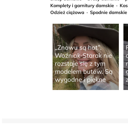
Komplety i garnitury damskie
Kos
Odzież ciążowa
Spodnie damskie
„Znowu są hot”.
Woźniak-Starak nie
rozstaje się z tym
modelem butów. Są
wygodne i piękne