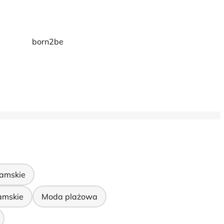
born2be
amskie
amskie
Moda plażowa