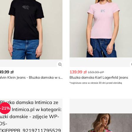
z szczegóły produktu
Zobacz szczegóły produktu
49.99 zł
139.99 zł
159.99 zł*
Calvin Klein Jeans - Bluzka damska w stylu młodzieżowym na wiosnę
Bluzka damska Karl Lagerfeld Jeans
*najniższa cena w okresie 30 dni przed obniżką
uzka damska Intimica
Bluzka damska wiosenna R
-21%