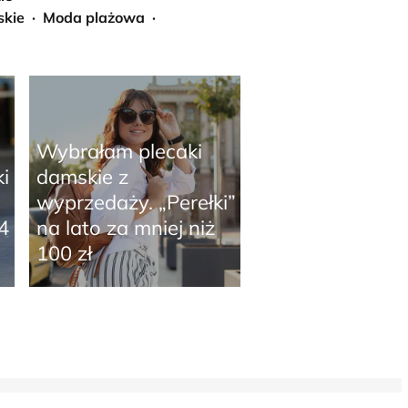
skie
Moda plażowa
Wybrałam plecaki
i
damskie z
wyprzedaży. „Perełki”
4
na lato za mniej niż
100 zł