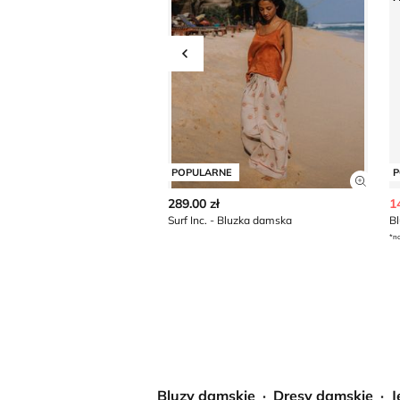
Przesuń w lewo
POPULARNE
P
Zobac
289.00 zł
1
Surf Inc. - Bluzka damska
Bl
*na
Bluzy damskie
Dresy damskie
J