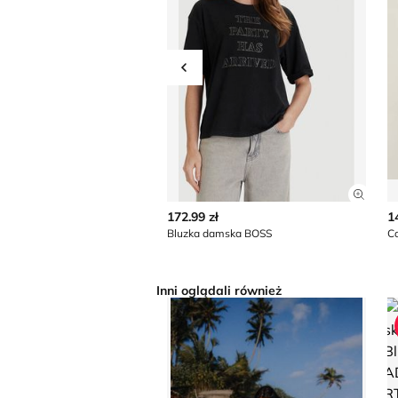
Przesuń w lewo
Zobac
172.99 zł
1
Bluzka damska BOSS
Inni oglądali również
Surf Inc. - Bluzka damska
Bl