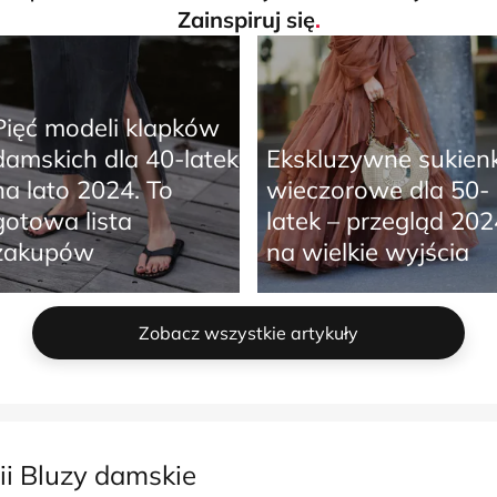
Zainspiruj się
.
Pięć modeli klapków
damskich dla 40-latek
Ekskluzywne sukienk
na lato 2024. To
wieczorowe dla 50-
gotowa lista
latek – przegląd 202
zakupów
na wielkie wyjścia
Zobacz wszystkie artykuły
ii Bluzy damskie