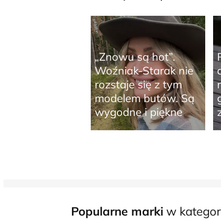
„Znowu są hot”.
Woźniak-Starak nie
rozstaje się z tym
modelem butów. Są
wygodne i piękne
Popularne marki
w kategor