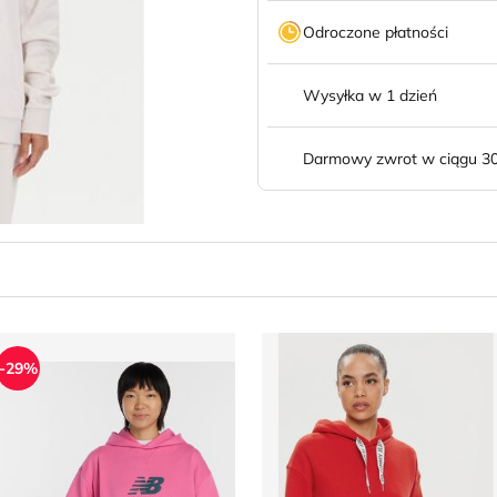
Odroczone płatności
Wysyłka w 1 dzień
Darmowy zwrot w ciągu 30
adidas
luza damska jesienna New Balance
Tommy Jeans - Bluza damsk
-29%