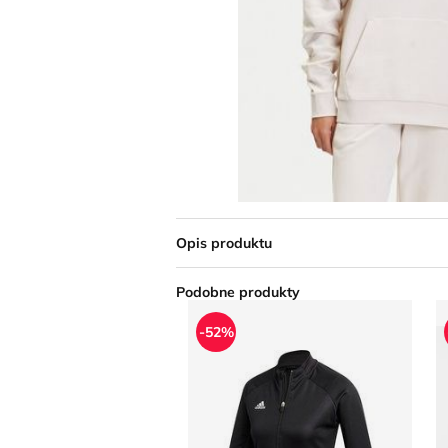
Opis produktu
Podobne produkty
Bluza damska w sportowym stylu 
B
-52%