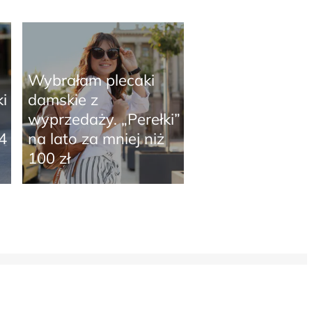
Wybrałam plecaki
i
damskie z
wyprzedaży. „Perełki”
4
na lato za mniej niż
100 zł