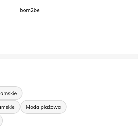
born2be
damskie
amskie
Moda plażowa