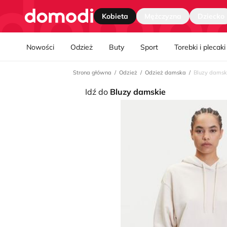
Strona główna
Kobieta
Mężczyzna
Dziecko
Nawgiacja kategorii
Nowości
Odzież
Buty
Sport
Torebki i plecaki
Strona główna
Odzież
Odzież damska
Bluzy damsk
Idź do
Bluzy damskie