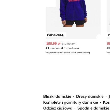
Przesuń w lewo
POPULARNE
P
Zobac
199.99 zł
9
249.99 zł*
Bluza damska sportowa
B
*najniższa cena w okresie 30 dni przed obniżką
*na
Bluzki damskie
Dresy damskie
Komplety i garnitury damskie
Kos
Odzież ciążowa
Spodnie damskie