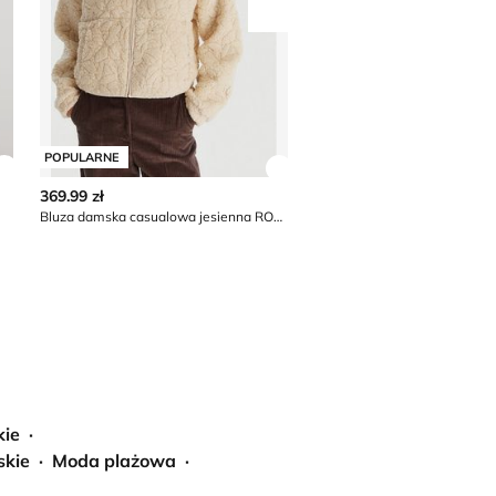
Przesuń w prawo
POPULARNE
POPULARNE
Zobacz szczegóły produktu
Zobacz szczegóły produkt
369.99 zł
359.99 zł
399.99 zł*
Bluza damska casualowa jesienna ROXY
Bluza damska Tommy Hilfige
*najniższa cena w okresie 30 dni przed obn
ie
skie
Moda plażowa