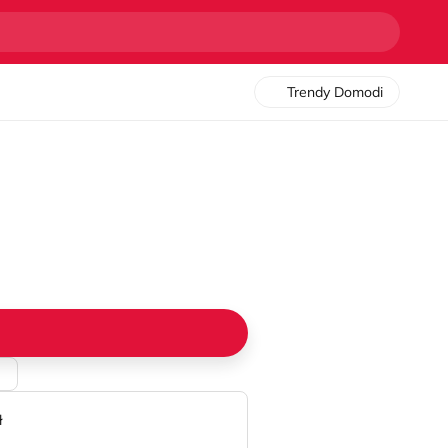
Trendy Domodi
M
ł