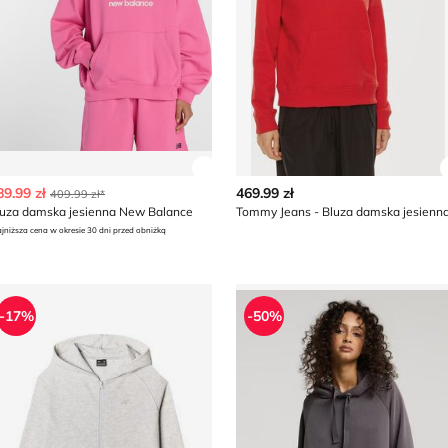
z szczegóły produktu
Zobacz szczegóły produktu
89.99 zł
469.99 zł
409.99 zł*
luza damska jesienna New Balance
Tommy Jeans - Bluza damska jesienn
jniższa cena w okresie 30 dni przed obniżką
luza damska jesienna 4F
Bluza damska Diverse
-17%
-50%