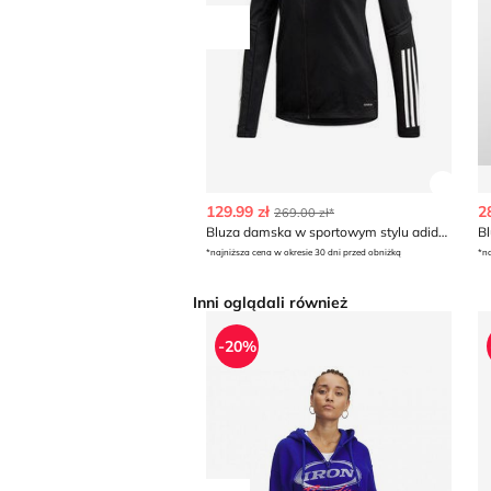
Przesuń w lewo
Zobac
129.99 zł
2
269.00 zł*
Bluza damska w sportowym stylu adidas
B
*najniższa cena w okresie 30 dni przed obniżką
*na
Inni oglądali również
Bluza damska sportowa
B
-20%