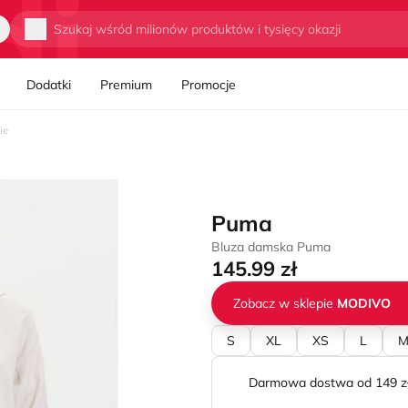
Wyszukaj
Dodatki
Premium
Promocje
ie
Puma
Bluza damska Puma
145.99 zł
Zobacz w sklepie
MODIVO
S
XL
XS
L
Darmowa dostwa od 149 z