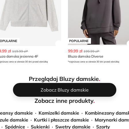
OPULARNE
POPULARNE
z szczegóły produktu
Zobacz szczegóły produktu
9.99 zł
99.99 zł
119.99 zł*
199.99 zł*
luza damska jesienna 4F
Bluza damska Diverse
jniższa cena w okresie 30 dni przed obniżką
*najniższa cena w okresie 30 dni przed obniżką
Przeglądaj Bluzy damskie
.
Zobacz Bluzy damskie
Zobacz inne produkty
.
Jeansy damskie
Kamizelki damskie
Kombinezony damsk
zule damskie
Kurtki i płaszcze damskie
Marynarki dam
Spódnice
Sukienki
Swetry damskie
Szorty