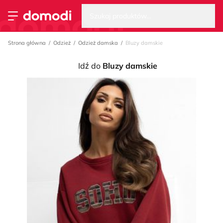
Wysz
Strona główna
Szukaj produktów...
Przełącz menu
Strona główna
Odzież
Odzież damska
Bluzy damskie
Idź do
Bluzy damskie