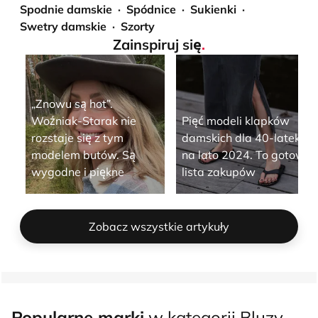
Spodnie damskie
Spódnice
Sukienki
Swetry damskie
Szorty
Zainspiruj się
.
„Znowu są hot”.
Woźniak-Starak nie
Pięć modeli klapków
rozstaje się z tym
damskich dla 40-latek
modelem butów. Są
na lato 2024. To gotowa
wygodne i piękne
lista zakupów
Zobacz wszystkie artykuły
Popularne marki
w kategorii Bluzy