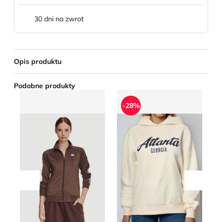
30 dni na zwrot
Opis produktu
Podobne produkty
Bluza damska w stylu młodzieżowym jesienna Kappa
Bluza damska młodzieżowa 
Bl
-28%
Przesuń w lewo
Przesu