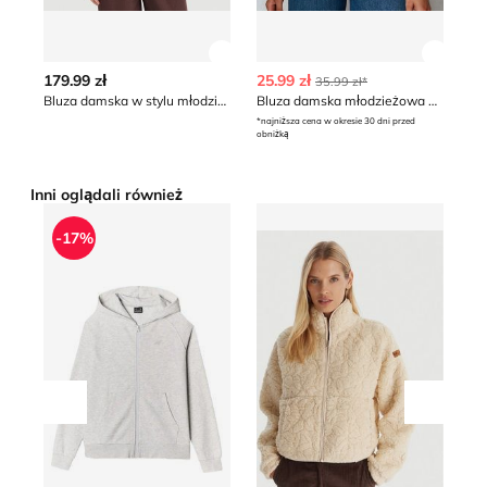
Zobacz szczegóły produktu
Zobacz
179.99 zł
25.99 zł
41
35.99 zł*
Bluza damska w stylu młodzieżowym jesienna Kappa
Bluza damska młodzieżowa Sinsay
*najniższa cena w okresie 30 dni przed
obniżką
Inni oglądali również
Bluza damska jesienna 4F
Bluza damska casualowa je
B
-17%
Przesuń w lewo
Przesu