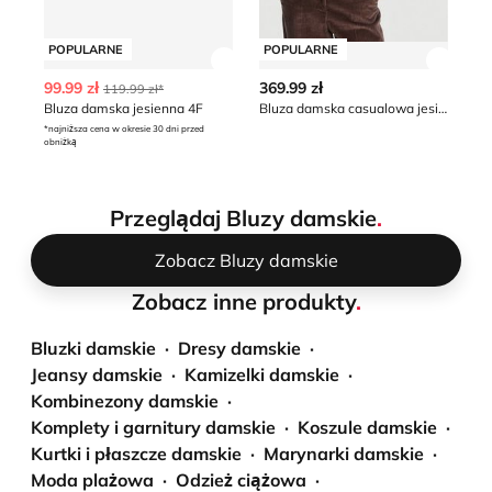
POPULARNE
POPULARNE
P
Zobacz szczegóły produktu
Zobacz
99.99 zł
369.99 zł
25
119.99 zł*
Bluza damska jesienna 4F
Bluza damska casualowa jesienna ROXY
Bl
*najniższa cena w okresie 30 dni przed
obniżką
Przeglądaj Bluzy damskie
.
Zobacz Bluzy damskie
Zobacz inne produkty
.
Bluzki damskie
Dresy damskie
Jeansy damskie
Kamizelki damskie
Kombinezony damskie
Komplety i garnitury damskie
Koszule damskie
Kurtki i płaszcze damskie
Marynarki damskie
Moda plażowa
Odzież ciążowa