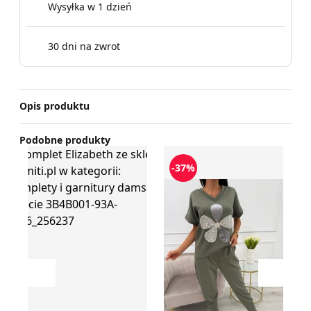
Wysyłka w 1 dzień
30 dni na zwrot
Opis produktu
Podobne produkty
Komplet Elizabeth
Komplet na wiosnę ModnaKi
Mo
-37%
Przesuń w lewo
Przesu