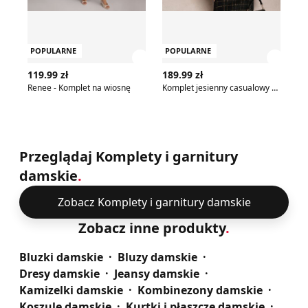
POPULARNE
POPULARNE
P
Zobacz szczegóły produktu
Zobac
119.99 zł
189.99 zł
13
Renee - Komplet na wiosnę
Komplet jesienny casualowy Renee
Ko
Przeglądaj Komplety i garnitury
damskie
.
Zobacz Komplety i garnitury damskie
Zobacz inne produkty
.
Bluzki damskie
Bluzy damskie
Dresy damskie
Jeansy damskie
Kamizelki damskie
Kombinezony damskie
Koszule damskie
Kurtki i płaszcze damskie