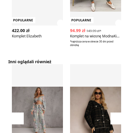
POPULARNE
POPULARNE
Zobacz szczegóły produktu
Zobac
422.00 zł
94.99 zł
74
149.99 zł*
Komplet Elizabeth
Komplet na wiosnę ModnaKiecka.pl
*najniższa cena w okresie 30 dni przed
*naj
obniżką
obn
Inni oglądali również
Renee - Komplet na wiosnę
Komplet jesienny casualow
Ko
Przesuń w lewo
Przesu