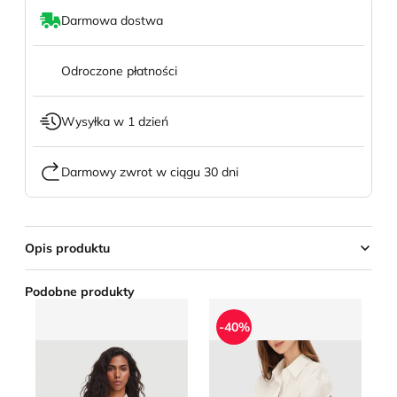
Darmowa dostwa
Odroczone płatności
Wysyłka w 1 dzień
Darmowy zwrot w ciągu 30 dni
Opis produktu
Podobne produkty
Koszula damska casual Tommy Hilfiger
Potis &amp; Verso - Koszul
Ko
-40%