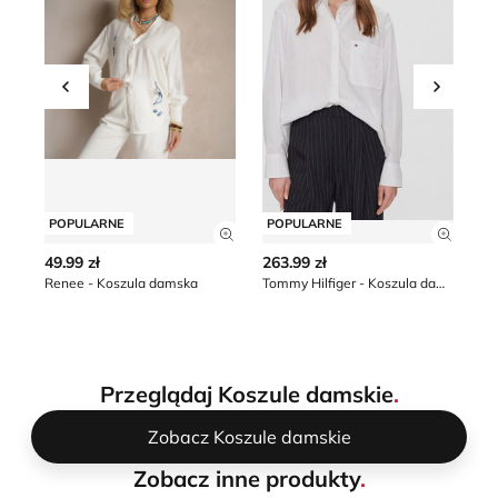
Przesuń w lewo
Przesu
POPULARNE
POPULARNE
P
Zobacz szczegóły produktu
Zobacz
49.99 zł
263.99 zł
12
Renee - Koszula damska
Tommy Hilfiger - Koszula damska wiosenna
Przeglądaj Koszule damskie
.
Zobacz Koszule damskie
Zobacz inne produkty
.