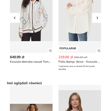
Przesuń w lewo
Przesu
POPULARNE
Zobacz szczegóły produktu
Zobacz
649.99 zł
219.00 zł
35
369.00 zł*
Koszula damska casual Tommy Hilfiger
Potis &amp; Verso - Koszula damska casual
*najniższa cena w okresie 30 dni przed
*naj
obniżką
obn
Inni oglądali również
Renee - Koszula damska
Tommy Hilfiger - Koszula d
Ko