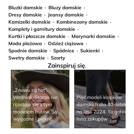
Bluzki damskie
Bluzy damskie
Dresy damskie
Jeansy damskie
Kamizelki damskie
Kombinezony damskie
Komplety i garnitury damskie
Kurtki i płaszcze damskie
Marynarki damskie
Moda plażowa
Odzież ciążowa
Spodnie damskie
Spódnice
Sukienki
Swetry damskie
Szorty
Zainspiruj się
.
„Znowu są hot”.
Woźniak-Starak nie
Pięć modeli klapków
rozstaje się z tym
damskich dla 40-latek
modelem butów. Są
na lato 2024. To gotowa
wygodne i piękne
lista zakupów