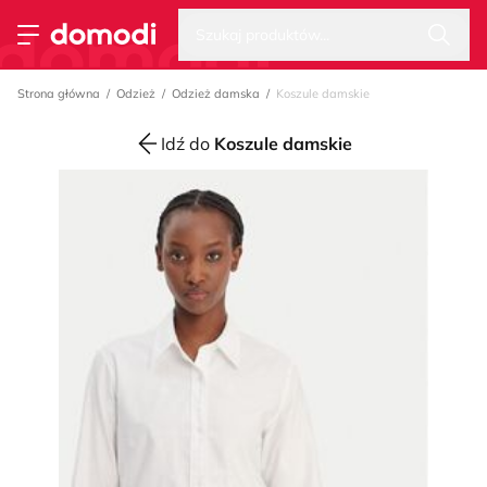
Wysz
Strona główna
Szukaj produktów...
Przełącz menu
Strona główna
Odzież
Odzież damska
Koszule damskie
Idź do
Koszule damskie