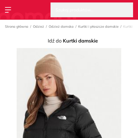
Wysz
Strona główna
Szukaj produktów...
Przełącz menu
Strona główna
Odzież
Odzież damska
Kurtki i płaszcze damskie
Kurtki d
Idź do
Kurtki damskie