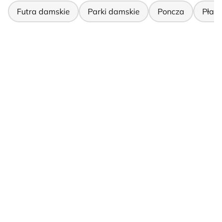
Futra damskie
Parki damskie
Poncza
Płas