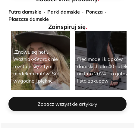
Futra damskie
Parki damskie
Poncza
Płaszcze damskie
Zainspiruj się
.
„Znowu są hot”.
Woźniak-Starak nie
Pięć modeli klapków
rozstaje się z tym
damskich dla 40-latek
modelem butów. Są
na lato 2024. To gotowa
wygodne i piękne
lista zakupów
Zobacz wszystkie artykuły