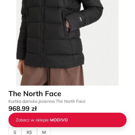
The North Face
Kurtka damska jesienna The North Face
968.99 zł
Zobacz w sklepie
MODIVO
S
XS
M