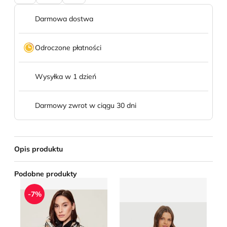
Darmowa dostwa
Odroczone płatności
Wysyłka w 1 dzień
Darmowy zwrot w ciągu 30 dni
Opis produktu
Podobne produkty
Bogner Fire + Ice - Kurtka damska
Columbia - Kurtka damska 
Ku
-7%