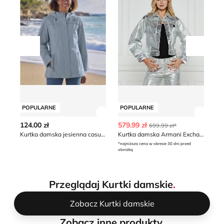
Przesuń w lewo
Przesu
POPULARNE
POPULARNE
P
Zobacz szczegóły produktu
Zobacz
124.00 zł
579.99 zł
12
699.99 zł*
Kurtka damska jesienna casualowa Atlas For Men
Kurtka damska Armani Exchange
Ku
*najniższa cena w okresie 30 dni przed
obniżką
Przeglądaj Kurtki damskie
.
Zobacz Kurtki damskie
Zobacz inne produkty
.