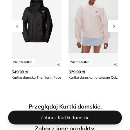
Przesuń w lewo
Przesu
POPULARNE
POPULARNE
P
Zobacz szczegóły produktu
Zobacz
549.99 zł
379.99 zł
57
Kurtka damska The North Face
Kurtka damska na wiosnę Calvin Klein Jeans
*naj
obn
Przeglądaj Kurtki damskie
.
Zobacz Kurtki damskie
Zobacz inne produkty
.