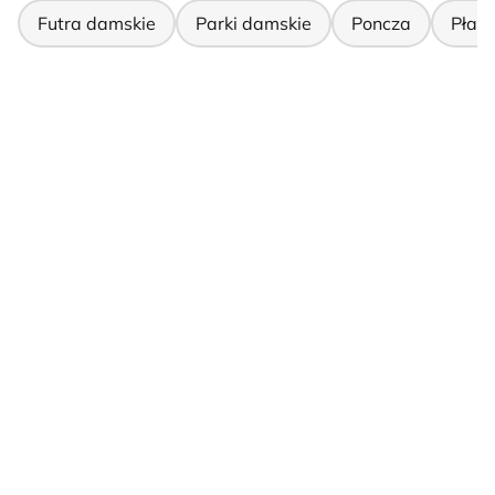
Futra damskie
Parki damskie
Poncza
Płas