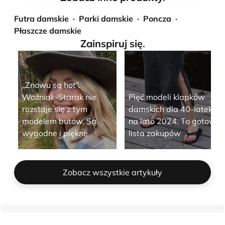
Futra damskie
Parki damskie
Poncza
Płaszcze damskie
Zainspiruj się
.
„Znowu są hot”.
Woźniak-Starak nie
Pięć modeli klapków
rozstaje się z tym
damskich dla 40-latek
modelem butów. Są
na lato 2024. To gotowa
wygodne i piękne
lista zakupów
Zobacz wszystkie artykuły