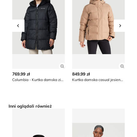
Przesuń w lewo
Przesu
Zobacz szczegóły produktu
Zobacz
769.99 zł
849.99 zł
40
Columbia - Kurtka damska zimowa
Kurtka damska casual jesienna Dare2B
Inni oglądali również
Kurtka damska The North Face
Kurtka damska na wiosnę Cal
K