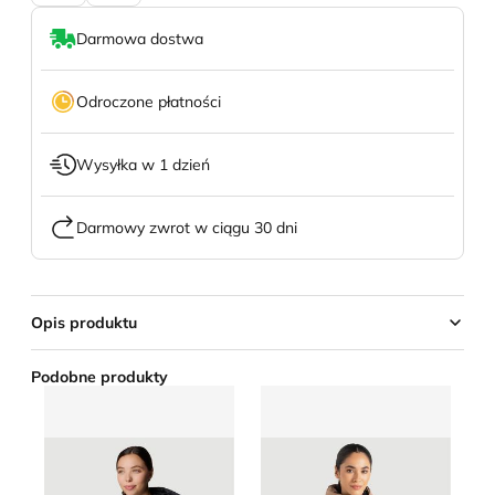
Darmowa dostwa
Odroczone płatności
Wysyłka w 1 dzień
Darmowy zwrot w ciągu 30 dni
Opis produktu
Podobne produkty
Columbia - Kurtka damska zimowa
Kurtka damska casual jesie
Ku