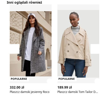
Inni oglądali również
Płaszcz damski jesienny Roco
Płaszcz damski Tom Tailor 
Pł
Przesuń w lewo
Przesu
POPULARNE
POPULARNE
P
Zobacz szczegóły produktu
Zobac
332.00 zł
189.99 zł
37
Płaszcz damski jesienny Roco
Płaszcz damski Tom Tailor Denim