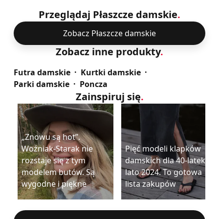
Przeglądaj Płaszcze damskie
.
Zobacz Płaszcze damskie
Zobacz inne produkty
.
Futra damskie
Kurtki damskie
Parki damskie
Poncza
Zainspiruj się
.
„Znowu są hot”.
Woźniak-Starak nie
Pięć modeli klapków
rozstaje się z tym
damskich dla 40-latek na
modelem butów. Są
lato 2024. To gotowa
wygodne i piękne
lista zakupów