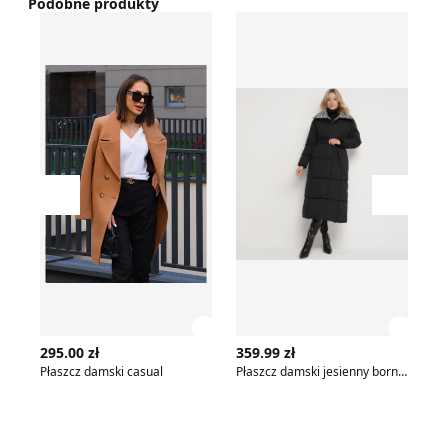
Podobne produkty
Płaszcz damski casual
Płaszcz damski jesienny bo
Mo
Przesuń w lewo
Przesu
Zobacz szczegóły produktu
Zobac
295.00 zł
359.99 zł
45
Płaszcz damski casual
Płaszcz damski jesienny born2be
Mo