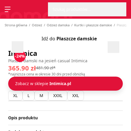
Wyszu
Strona główna
Szukaj produktów...
Przełącz menu
Strona główna
Odzież
Odzież damska
Kurtki i płaszcze damskie
Płaszcze
Idź do
Płaszcze damskie
Przesuń w lewo
Przesu
Intimica
-24%
Płaszcz damski na jesień casual Intimica
365.90 zł
481.90 zł*
*najniższa cena w okresie 30 dni przed obniżką
Zobacz w sklepie
Intimica.pl
XL
L
M
XXXL
XXL
Opis produktu