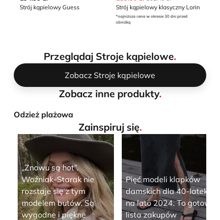
Strój kąpielowy Guess
Strój kąpielowy klasyczny Lorin
St
*najniższa cena w okresie 30 dni przed
*naj
obniżką
obn
Przeglądaj Stroje kąpielowe
.
Zobacz Stroje kąpielowe
Zobacz inne produkty
.
Odzież plażowa
Zainspiruj się
.
„Znowu są hot”.
Woźniak-Starak nie
Pięć modeli klapków
rozstaje się z tym
damskich dla 40-latek
modelem butów. Są
na lato 2024. To gotowa
wygodne i piękne
lista zakupów