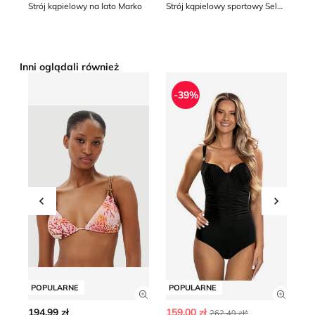
Strój kąpielowy na lato Marko
Strój kąpielowy sportowy Selmark
Inni oglądali również
Strój kąpielowy Guess
Strój kąpielowy klasyczny Lo
St
-39%
Przesuń w lewo
Przesu
POPULARNE
POPULARNE
P
Zobacz szczegóły produktu
Zobacz
194.99 zł
159.00 zł
83
262.49 zł*