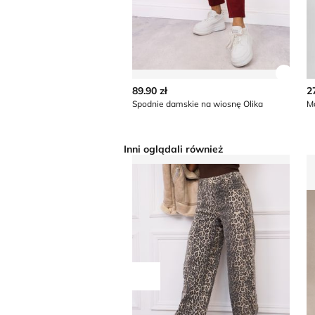
Zobac
89.90 zł
2
Spodnie damskie na wiosnę Olika
Mo
Inni oglądali również
Spodnie damskie casualowe na wi
R
Przesuń w lewo