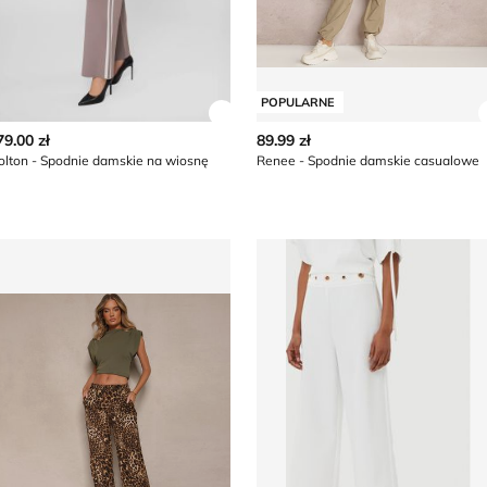
POPULARNE
z szczegóły produktu
Zobacz szczegóły produktu
79.00 zł
89.99 zł
lton - Spodnie damskie na wiosnę
Renee - Spodnie damskie casualowe
osnę Olika
enee - Spodnie damskie na wiosnę
Spodnie damskie na wiosnę A