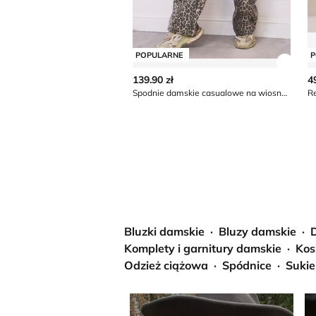
POPULARNE
P
Zobac
139.90 zł
4
Spodnie damskie casualowe na wiosnę Olika
R
Bluzki damskie
Bluzy damskie
Komplety i garnitury damskie
Kos
Odzież ciążowa
Spódnice
Sukie