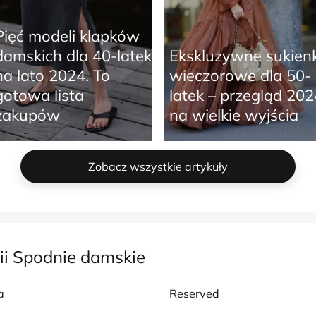
Pięć modeli klapków
damskich dla 40-latek
Ekskluzywne sukienk
na lato 2024. To
wieczorowe dla 50-
gotowa lista
latek – przegląd 202
zakupów
na wielkie wyjścia
Zobacz wszystkie artykuły
ii Spodnie damskie
a
Reserved