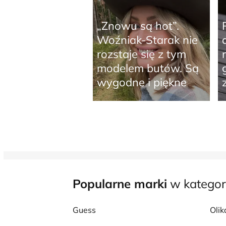
„Znowu są hot”.
Woźniak-Starak nie
rozstaje się z tym
modelem butów. Są
wygodne i piękne
Popularne marki
w kategor
Guess
Olik