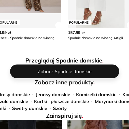
OPULARNE
POPULARNE
z szczegóły produktu
Zobacz szczegóły produktu
9.99 zł
157.99 zł
enee - Spodnie damskie na wiosnę
Spodnie damskie na wiosnę Artigli
Przeglądaj Spodnie damskie
.
Zobacz Spodnie damskie
Zobacz inne produkty
.
Dresy damskie
Jeansy damskie
Kamizelki damskie
Ko
zule damskie
Kurtki i płaszcze damskie
Marynarki dam
nki
Swetry damskie
Szorty
Zainspiruj się
.