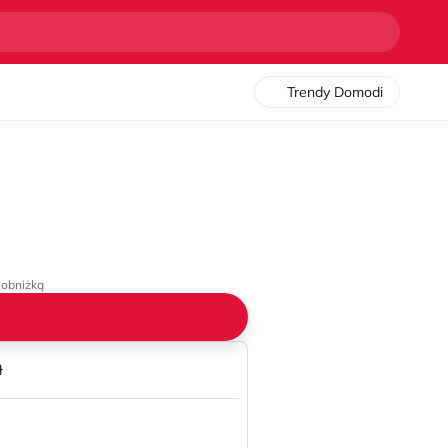
Trendy Domodi
 obniżką
ł