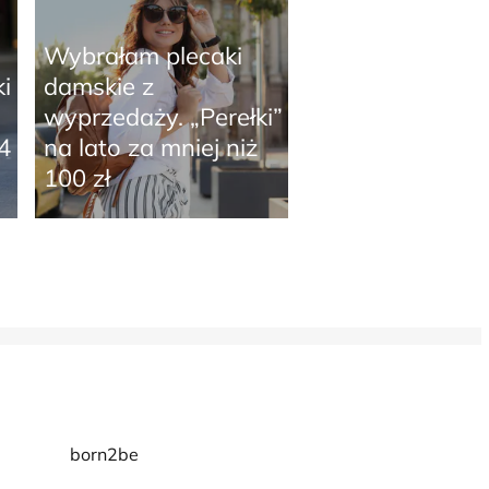
Wybrałam plecaki
i
damskie z
wyprzedaży. „Perełki”
4
na lato za mniej niż
100 zł
born2be