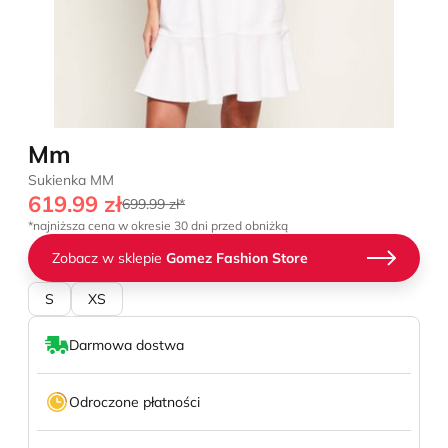
Mm
Sukienka MM
619.99 zł
699.99 zł*
*najniższa cena w okresie 30 dni przed obniżką
Zobacz w sklepie
Gomez Fashion Store
S
XS
Darmowa dostwa
Odroczone płatności