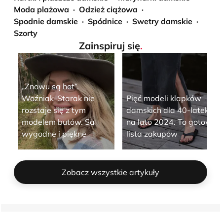
Moda plażowa
Odzież ciążowa
Spodnie damskie
Spódnice
Swetry damskie
Szorty
Zainspiruj się
.
„Znowu są hot”.
Woźniak-Starak nie
Pięć modeli klapków
rozstaje się z tym
damskich dla 40-latek
modelem butów. Są
na lato 2024. To gotowa
wygodne i piękne
lista zakupów
Zobacz wszystkie artykuły