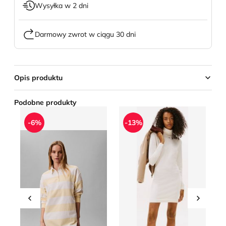
Wysyłka w 2 dni
Darmowy zwrot w ciągu 30 dni
Opis produktu
Podobne produkty
Calvin Klein Jeans - Sukienka na wiosnę prosta
Sukienka Tommy Jeans
Su
-6%
-13%
Przesuń w lewo
Przesu