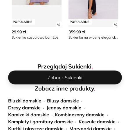
POPULARNE
POPULARNE
P
Zobacz szczegóły produktu
Zobacz
29.99 zł
359.99 zł
23
Sukienka casualowa born2be
Sukienka na wiosnę elegancka Moe
Przeglądaj Sukienki
.
Zobacz Sukienki
Zobacz inne produkty
.
Bluzki damskie
Bluzy damskie
Dresy damskie
Jeansy damskie
Kamizelki damskie
Kombinezony damskie
Komplety i garnitury damskie
Koszule damskie
Kurtki i płaszcze damskie
Marynarki damskie