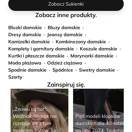
Zobacz Sukienki
Zobacz inne produkty
.
Bluzki damskie
Bluzy damskie
Dresy damskie
Jeansy damskie
Kamizelki damskie
Kombinezony damskie
Komplety i garnitury damskie
Koszule damskie
Kurtki i płaszcze damskie
Marynarki damskie
Moda plażowa
Odzież ciążowa
Spodnie damskie
Spódnice
Swetry damskie
Szorty
Zainspiruj się
.
„Znowu są hot”.
Woźniak-Starak nie
Pięć modeli klapków
rozstaje się z tym
damskich dla 40-latek
modelem butów. Są
na lato 2024. To gotowa