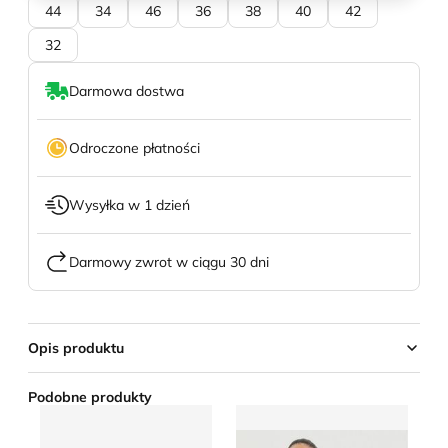
44
34
46
36
38
40
42
32
Darmowa dostwa
Odroczone płatności
Wysyłka w 1 dzień
Darmowy zwrot w ciągu 30 dni
Opis produktu
Podobne produkty
Renee - Sukienka na wiosnę
Sukienka rozkloszowana Ri
Su