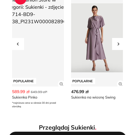
Przesuń w lewo
Przesu
POPULARNE
POPULARNE
P
Zobacz szczegóły produktu
Zobacz
589.99 zł
476.99 zł
35
649.99 zł*
Sukienka Pinko
Sukienka na wiosnę Swing
*najniższa cena w okresie 30 dni przed
obniżką
Przeglądaj Sukienki
.