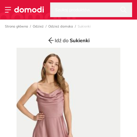
Wysz
Strona główna
Szukaj produktów...
Przełącz menu
Strona główna
Odzież
Odzież damska
Sukienki
Idź do
Sukienki