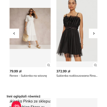
Przesuń w lewo
Przesu
Zobacz szczegóły produktu
Zobacz
79.99 zł
372.99 zł
37
Renee - Sukienka na wiosnę
Sukienka rozkloszowana Rinascimento
Inni oglądali również
Sukienka Pinko
Sukienka na wiosnę Swing
Su
-9%