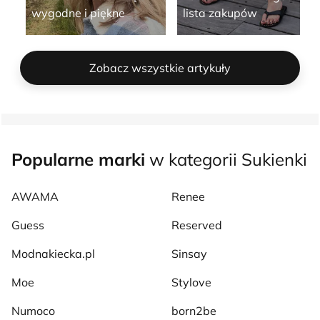
wygodne i piękne
lista zakupów
Zobacz wszystkie artykuły
Popularne marki
w kategorii Sukienki
AWAMA
Renee
Guess
Reserved
Modnakiecka.pl
Sinsay
Moe
Stylove
Numoco
born2be