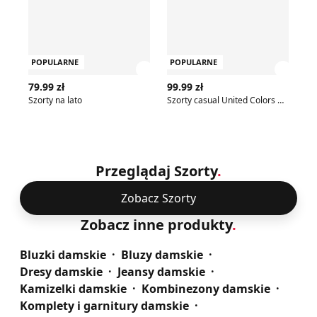
POPULARNE
POPULARNE
P
Zobacz szczegóły produktu
Zobac
79.99 zł
99.99 zł
75
Szorty na lato
Szorty casual United Colors Of Benetton
Sz
Przeglądaj Szorty
.
Zobacz Szorty
Zobacz inne produkty
.
Bluzki damskie
Bluzy damskie
Dresy damskie
Jeansy damskie
Kamizelki damskie
Kombinezony damskie
Komplety i garnitury damskie