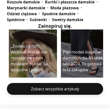
Koszule damskie
Kurtki i płaszcze damskie
Marynarki damskie
Moda plażowa
Odzież ciążowa
Spodnie damskie
Spódnice
Sukienki
Swetry damskie
Zainspiruj się
.
„Znowu są hot”.
Woźniak-Starak nie
Pięć modeli klapków
rozstaje się z tym
damskich dla 40-latek na
modelem butów. Są
lato 2024. To gotowa
wygodne i piękne
lista zakupów
Zobacz wszystkie artykuły