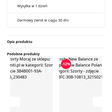
Wysyłka w 1 dzień
Darmowy zwrot w ciągu 30 dni
Opis produktu
Podobne produkty
Szorty Moraj
Szorty New Balance
Szort
-12%
Przesuń w lewo
Przesu