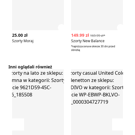
Zobacz szczegóły produktu
Zobac
25.00 zł
149.99 zł
29
169.99 zł*
Szorty Moraj
Szorty New Balance
Sz
*najniższa cena w okresie 30 dni przed
obniżką
Inni oglądali również
Szorty na lato
Szorty casual United Colors Of 
Szort
Przesuń w lewo
Przesu