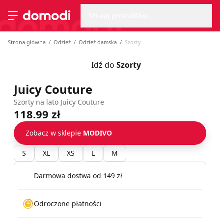
Wyszu
Strona główna
Szukaj produktów...
Przełącz menu
Strona główna
Odzież
Odzież damska
Szorty
Idź do
Szorty
Juicy Couture
Szorty na lato Juicy Couture
118.99 zł
Zobacz w sklepie
MODIVO
S
XL
XS
L
M
Darmowa dostwa od 149 zł
Odroczone płatności