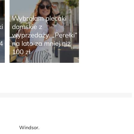
Wybrałam plecaki
i
damskie z
wyprzedaży. „Perełki”
4
na lato za mniej niż
100 zł
Windsor.