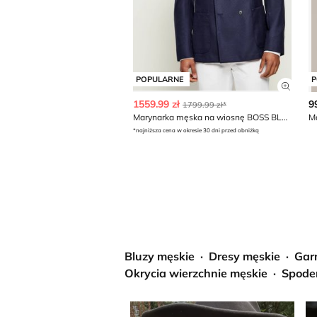
POPULARNE
P
Zobac
1559.99 zł
9
1799.99 zł*
Marynarka męska na wiosnę BOSS BLACK
M
*najniższa cena w okresie 30 dni przed obniżką
Bluzy męskie
Dresy męskie
Gar
Okrycia wierzchnie męskie
Spode