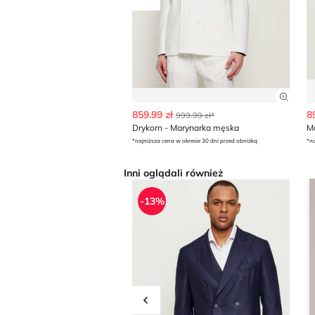
Przesuń w lewo
Zobac
859.99 zł
8
999.99 zł*
Drykorn - Marynarka męska
M
*najniższa cena w okresie 30 dni przed obniżką
*na
Inni oglądali również
Marynarka męska na wiosnę BOS
M
-13%
Przesuń w lewo