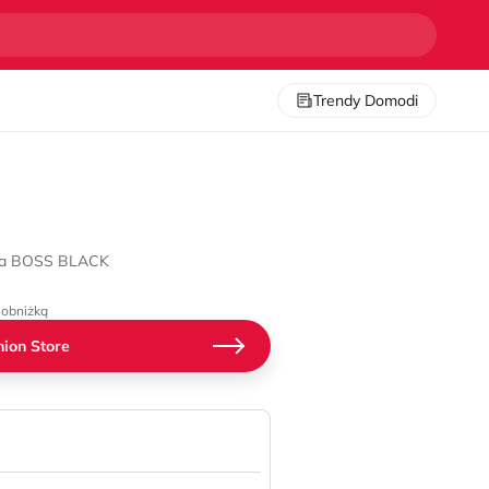
Trendy Domodi
cka BOSS BLACK
 obniżką
ion Store