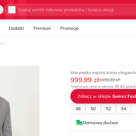
Wyszukaj
Dodatki
Premium
Promocje
kie
Marynarka męska letnia elegan
999.99 zł
1099.99 zł*
*najniższa cena w okresie 30 dni przed
Zobacz w sklepie
Gomez Fash
48
50
52
54
Darmowa dostwa