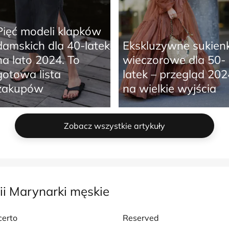
Pięć modeli klapków
damskich dla 40-latek
Ekskluzywne sukienk
na lato 2024. To
wieczorowe dla 50-
gotowa lista
latek – przegląd 202
zakupów
na wielkie wyjścia
Zobacz wszystkie artykuły
ii Marynarki męskie
certo
Reserved