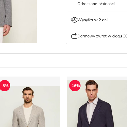
Odroczone płatności
Wysyłka w 2 dni
Darmowy zwrot w ciągu 30
arynarka męska Joop! Jeans
Marynarka męska Sand Co
-8%
-16%