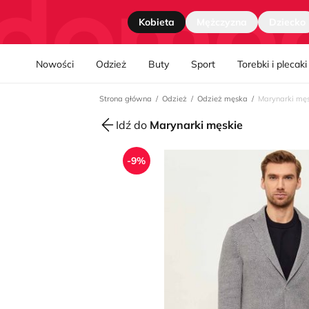
Strona główna
Kobieta
Mężczyzna
Dziecko
Nawgiacja kategorii
Nowości
Odzież
Buty
Sport
Torebki i plecaki
Strona główna
Odzież
Odzież męska
Marynarki męs
Idź do
Marynarki męskie
-9%