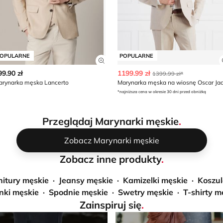
OPULARNE
POPULARNE
z szczegóły produktu
Zobacz szczegóły produktu
99.90 zł
1199.99 zł
1399.99 zł*
arynarka męska Lancerto
*najniższa cena w okresie 30 dni przed obniżką
Przeglądaj Marynarki męskie
.
Zobacz Marynarki męskie
Zobacz inne produkty
.
nitury męskie
Jeansy męskie
Kamizelki męskie
Koszul
nki męskie
Spodnie męskie
Swetry męskie
T-shirty m
Zainspiruj się
.