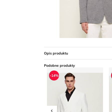
Opis produktu
Podobne produkty
Drykorn - Marynarka męska
M
-14%