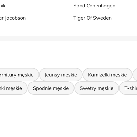
nik
Sand Copenhagen
ar Jacobson
Tiger Of Sweden
rnitury męskie
Jeansy męskie
Kamizelki męskie
ki męskie
Spodnie męskie
Swetry męskie
T-shi