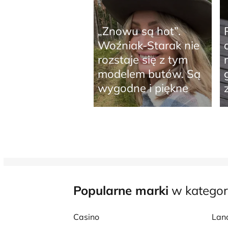
„Znowu są hot”.
Woźniak-Starak nie
rozstaje się z tym
modelem butów. Są
wygodne i piękne
Popularne marki
w kategor
Casino
Lan