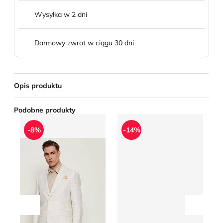
Wysyłka w 2 dni
Darmowy zwrot w ciągu 30 dni
Opis produktu
Podobne produkty
Sand Copenhagen - Marynarka męska elegancka
Marynarka męska na wiosnę
Ma
-8%
-14%
Przesuń w lewo
Przesu