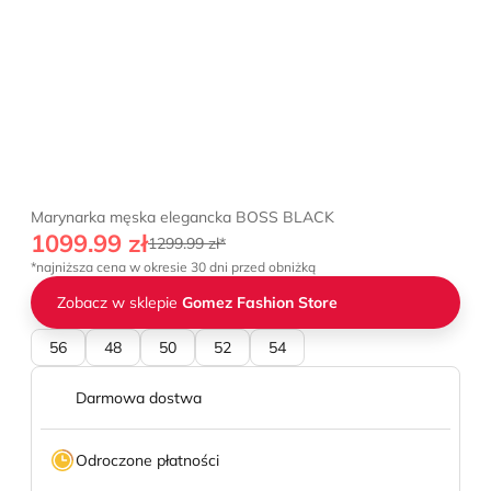
Marynarka męska elegancka BOSS BLACK
1099.99 zł
1299.99 zł*
*najniższa cena w okresie 30 dni przed obniżką
Zobacz w sklepie
Gomez Fashion Store
56
48
50
52
54
Darmowa dostwa
Odroczone płatności