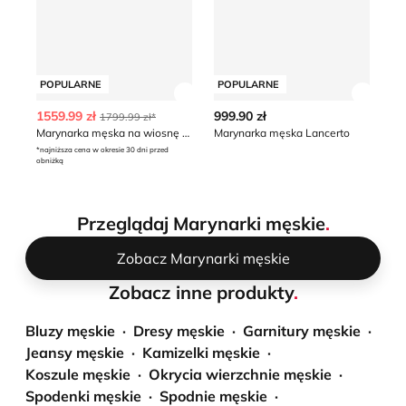
POPULARNE
POPULARNE
P
Zobacz szczegóły produktu
Zobacz
1559.99 zł
999.90 zł
12
1799.99 zł*
Marynarka męska na wiosnę BOSS BLACK
Marynarka męska Lancerto
*najniższa cena w okresie 30 dni przed
*naj
obniżką
obn
Przeglądaj Marynarki męskie
.
Zobacz Marynarki męskie
Zobacz inne produkty
.
Bluzy męskie
Dresy męskie
Garnitury męskie
Jeansy męskie
Kamizelki męskie
Koszule męskie
Okrycia wierzchnie męskie
Spodenki męskie
Spodnie męskie