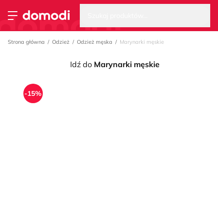
Wysz
Strona główna
Szukaj produktów...
Przełącz menu
Strona główna
Odzież
Odzież męska
Marynarki męskie
Idź do
Marynarki męskie
-15%