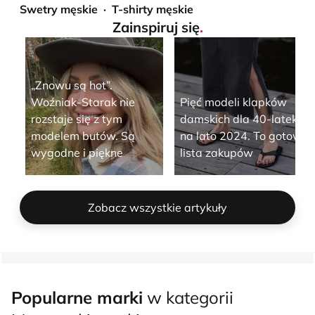
Swetry męskie
T-shirty męskie
Zainspiruj się
.
„Znowu są hot”.
Woźniak-Starak nie
Pięć modeli klapków
rozstaje się z tym
damskich dla 40-latek
modelem butów. Są
na lato 2024. To gotowa
wygodne i piękne
lista zakupów
Zobacz wszystkie artykuły
Popularne marki
w kategorii