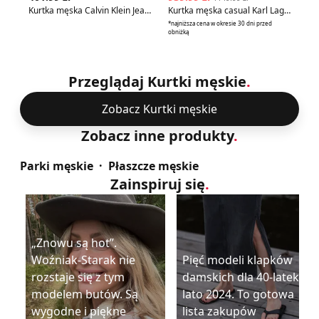
Kurtka męska Calvin Klein Jeans
Kurtka męska casual Karl Lagerfeld
Ku
*najniższa cena w okresie 30 dni przed
obniżką
Przeglądaj Kurtki męskie
.
Zobacz Kurtki męskie
Zobacz inne produkty
.
Parki męskie
Płaszcze męskie
Zainspiruj się
.
„Znowu są hot”.
Woźniak-Starak nie
Pięć modeli klapków
rozstaje się z tym
damskich dla 40-latek na
modelem butów. Są
lato 2024. To gotowa
wygodne i piękne
lista zakupów