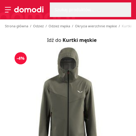
Wyszu
Strona główna
Szukaj produktów...
Przełącz menu
Strona główna
Odzież
Odzież męska
Okrycia wierzchnie męskie
Kurtki m
Idź do
Kurtki męskie
-4%