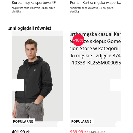
Kurtka męska sportowa 4F
Puma - Kurtka męska w sportowym stylu
*najniższa cena w okresie 30 dni przed
*najniższa cena w okresie 30 dni przed
*naj
obniżką
obniżką
obn
Inni oglądali również
Kurtka męska Calvin Klein Jeans
Kurtka męska casual Karl Lager
K
-18%
Przesuń w lewo
Przesu
POPULARNE
POPULARNE
P
Zobacz szczegóły produktu
Zobac
401.99 zł
939.99 zł
15
1149.99 zł*