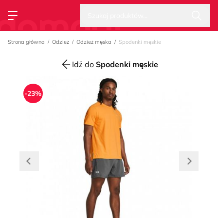
Wysz
Strona główna
Szukaj produktów...
Przełącz menu
Strona główna
Odzież
Odzież męska
Spodenki męskie
Idź do
Spodenki męskie
-23%
Przesuń w lewo
Przesuń