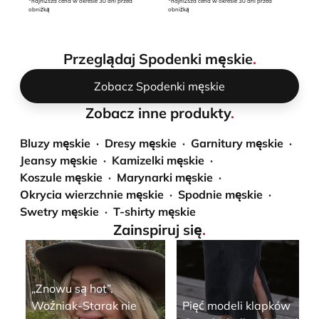
*najniższa cena w okresie 30 dni przed
*najniższa cena w okresie 30 dni przed
*naj
obniżką
obniżką
obn
Przeglądaj Spodenki męskie
.
Zobacz Spodenki męskie
Zobacz inne produkty
.
Bluzy męskie
Dresy męskie
Garnitury męskie
Jeansy męskie
Kamizelki męskie
Koszule męskie
Marynarki męskie
Okrycia wierzchnie męskie
Spodnie męskie
Swetry męskie
T-shirty męskie
Zainspiruj się
.
„Znowu są hot”.
Woźniak-Starak nie
Pięć modeli klapków