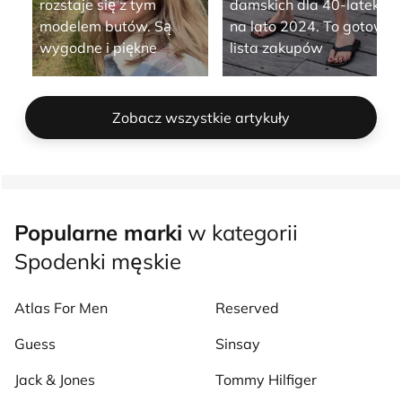
rozstaje się z tym
damskich dla 40-latek
modelem butów. Są
na lato 2024. To gotowa
wygodne i piękne
lista zakupów
Zobacz wszystkie artykuły
Popularne marki
w kategorii
Spodenki męskie
Atlas For Men
Reserved
Guess
Sinsay
Jack & Jones
Tommy Hilfiger