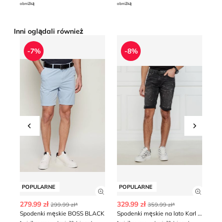
obniżką
obniżką
obn
Inni oglądali również
Spodenki męskie BOSS BLACK
Spodenki męskie na lato Kar
S
-7%
-8%
Przesuń w lewo
Przesu
POPULARNE
POPULARNE
P
Zobacz szczegóły produktu
Zobacz
279.99 zł
329.99 zł
10
299.99 zł*
359.99 zł*
Spodenki męskie BOSS BLACK
Spodenki męskie na lato Karl Lagerfeld