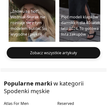
„Znowu są hot”.
Woźniak-Starak nie
Pięć modeli klapków
rozstaje się z tym
damskich dla 40-latek na
modelem butów. Są
lato 2024. To gotowa
wygodne i piękne
lista zakupów
Zobacz wszystkie artykuły
Popularne marki
w kategorii
Spodenki męskie
Atlas For Men
Reserved