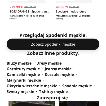
Zobacz szczegóły produktu
Zobac
279.99 zł
49.99 zł
12
319.99 zł*
69.99 zł*
BOSS ORANGE - Spodenki męskie
Spodenki męskie letnie
*najniższa cena w okresie 30 dni przed
*najniższa cena w okresie 30 dni przed
*naj
obniżką
obniżką
obn
Przeglądaj Spodenki męskie
.
Zobacz Spodenki męskie
Zobacz inne produkty
.
Bluzy męskie
Dresy męskie
Garnitury męskie
Jeansy męskie
Kamizelki męskie
Koszule męskie
Marynarki męskie
Okrycia wierzchnie męskie
Spodnie męskie
Swetry męskie
T-shirty męskie
Zainspiruj się
.