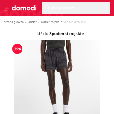
Wyszu
Strona główna
Szukaj produktów...
Przełącz menu
Strona główna
Odzież
Odzież męska
Spodenki męskie
Idź do
Spodenki męskie
-39%