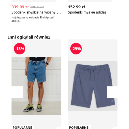
Zobacz szczegóły produktu
Zobac
339.99 zł
152.99 zł
35
399.99 zł*
Spodenki męskie na wiosnę EA7
Spodenki męskie adidas
Sp
*najniższa cena w okresie 30 dni przed
obniżką
Inni oglądali również
BOSS ORANGE - Spodenki męskie
Spodenki męskie letnie
Un
-13%
-29%
Przesuń w lewo
Przesu
POPULARNE
POPULARNE
P