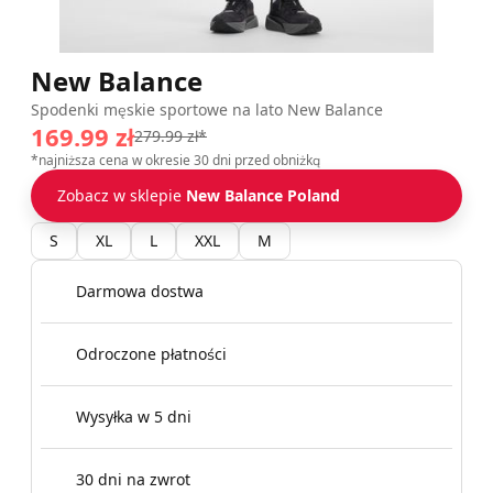
New Balance
Spodenki męskie sportowe na lato New Balance
169.99 zł
279.99 zł*
*najniższa cena w okresie 30 dni przed obniżką
Zobacz w sklepie
New Balance Poland
S
XL
L
XXL
M
Darmowa dostwa
Odroczone płatności
Wysyłka w 5 dni
30 dni na zwrot