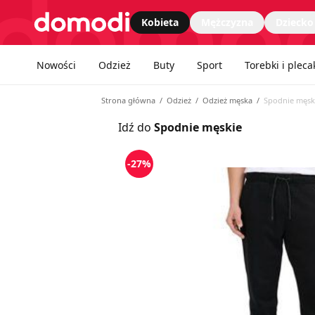
Strona główna
Kobieta
Mężczyzna
Dziecko
Nawgiacja kategorii
Nowości
Odzież
Buty
Sport
Torebki i pleca
Strona główna
Odzież
Odzież męska
Spodnie męsk
Idź do
Spodnie męskie
-27%