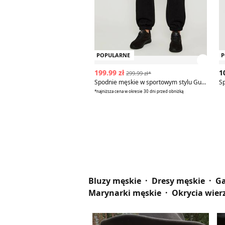
POPULARNE
P
Zobac
199.99 zł
1
299.99 zł*
Spodnie męskie w sportowym stylu Guess Jeans
*najniższa cena w okresie 30 dni przed obniżką
Bluzy męskie
Dresy męskie
Ga
Marynarki męskie
Okrycia wier