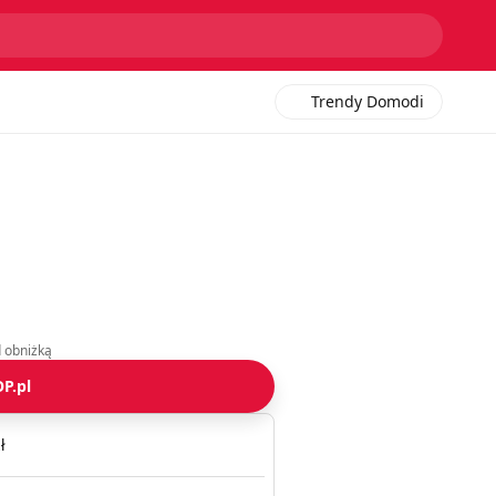
Trendy Domodi
d obniżką
P.pl
ł