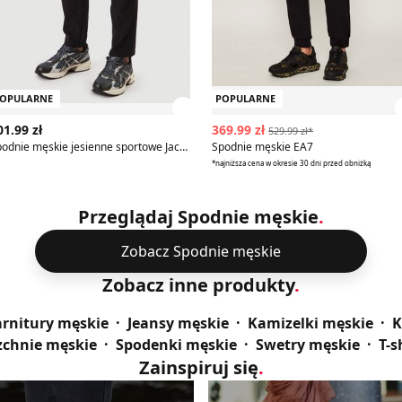
OPULARNE
POPULARNE
z szczegóły produktu
Zobacz szczegóły produktu
01.99 zł
369.99 zł
529.99 zł*
Spodnie męskie jesienne sportowe Jack & Jones
Spodnie męskie EA7
*najniższa cena w okresie 30 dni przed obniżką
Przeglądaj Spodnie męskie
.
Zobacz Spodnie męskie
Zobacz inne produkty
.
rnitury męskie
Jeansy męskie
Kamizelki męskie
K
zchnie męskie
Spodenki męskie
Swetry męskie
T-s
Zainspiruj się
.