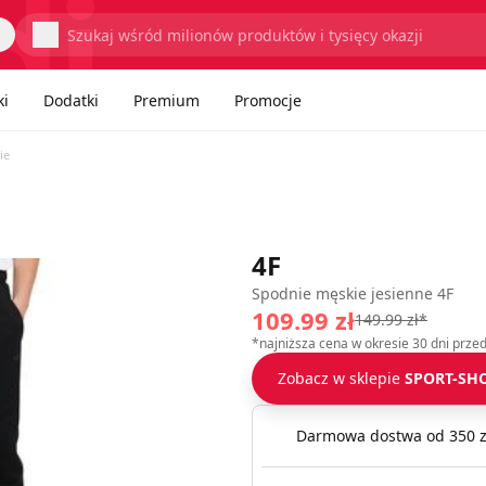
Wyszukaj
ki
Dodatki
Premium
Promocje
ie
4F
Spodnie męskie jesienne 4F
109.99 zł
149.99 zł*
*najniższa cena w okresie 30 dni prze
Zobacz w sklepie
SPORT-SHO
Darmowa dostwa od 350 z