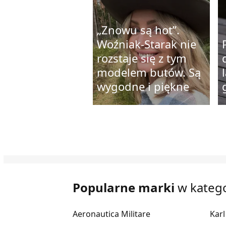
„Znowu są hot”.
Woźniak-Starak nie
rozstaje się z tym
modelem butów. Są
wygodne i piękne
Popularne marki
w katego
Aeronautica Militare
Karl