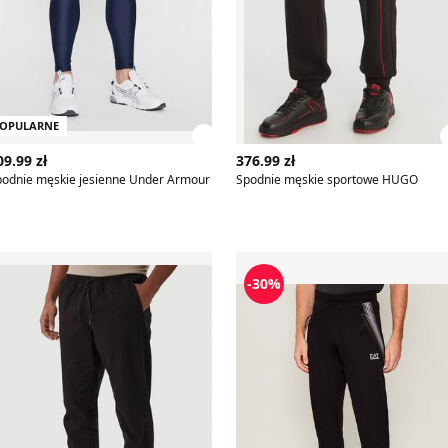
OPULARNE
z szczegóły produktu
Zobacz szczegóły produktu
09.99 zł
376.99 zł
podnie męskie jesienne Under Armour
Spodnie męskie sportowe HUGO
u Guess Jeans
podnie męskie jesienne sportowe Jack & Jones
Spodnie męskie EA7
-30%