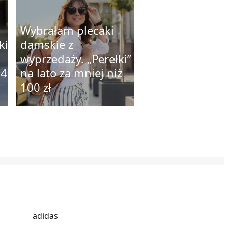
Wybrałam plecaki
ki
damskie z
wyprzedaży. „Perełki”
24
na lato za mniej niż
100 zł
adidas