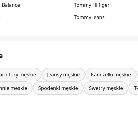
 Balance
Tommy Hilfiger
e
Tommy Jeans
e
arnitury męskie
Jeansy męskie
Kamizelki męskie
hnie męskie
Spodenki męskie
Swetry męskie
T