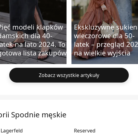
Pięć modeli klapków
Ekskluzywne sukien
damskich dla 40-
wieczorowe dla 50-
latek na lato 2024. To
latek – przegląd 20
gotowa lista zakupów
na wielkie wyjścia
Zobacz wszystkie artykuły
rii Spodnie męskie
 Lagerfeld
Reserved