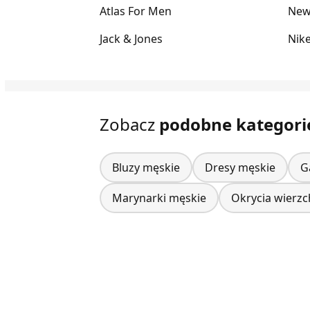
Atlas For Men
New
Jack & Jones
Nik
Zobacz
podobne kategori
Bluzy męskie
Dresy męskie
G
Marynarki męskie
Okrycia wierzc