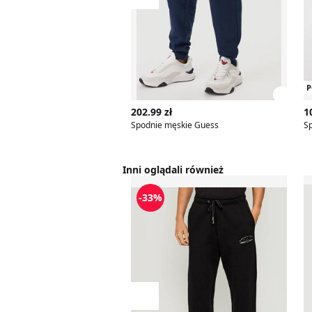
Przesuń w lewo
P
Zobac
202.99 zł
1
Spodnie męskie Guess
S
Inni oglądali również
Spodnie męskie w sportowym styl
S
-33%
Przesuń w lewo