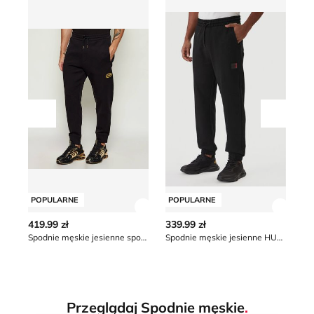
Przesuń w lewo
Przesu
POPULARNE
POPULARNE
P
Zobacz szczegóły produktu
Zobacz
419.99 zł
339.99 zł
19
Spodnie męskie jesienne sportowe Emporio Armani
Spodnie męskie jesienne HUGO
*naj
obn
Przeglądaj Spodnie męskie
.