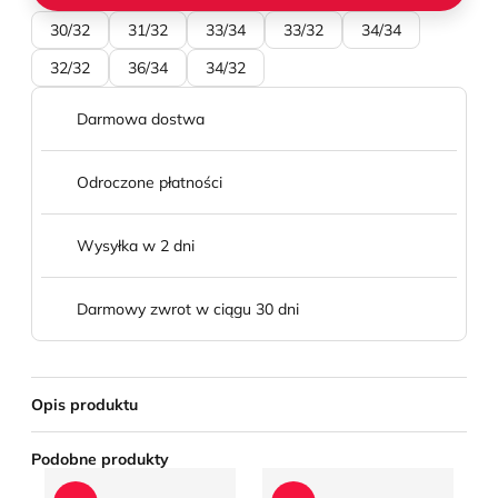
30/32
31/32
33/34
33/32
34/34
32/32
36/34
34/32
Darmowa dostwa
Odroczone płatności
Wysyłka w 2 dni
Darmowy zwrot w ciągu 30 dni
Opis produktu
Podobne produkty
Spodnie męskie Jacob Cohen
Spodnie męskie na wiosnę P
Sp