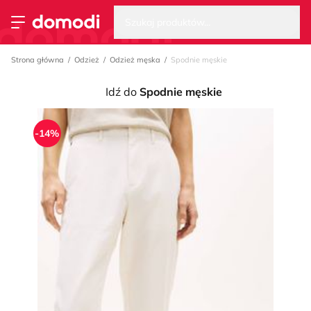
Wysz
Strona główna
Szukaj produktów...
Przełącz menu
Strona główna
Odzież
Odzież męska
Spodnie męskie
Idź do
Spodnie męskie
-14%