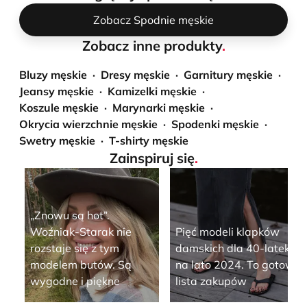
Zobacz Spodnie męskie
Zobacz inne produkty
.
Bluzy męskie
Dresy męskie
Garnitury męskie
Jeansy męskie
Kamizelki męskie
Koszule męskie
Marynarki męskie
Okrycia wierzchnie męskie
Spodenki męskie
Swetry męskie
T-shirty męskie
Zainspiruj się
.
„Znowu są hot”.
Woźniak-Starak nie
Pięć modeli klapków
rozstaje się z tym
damskich dla 40-latek
modelem butów. Są
na lato 2024. To gotowa
wygodne i piękne
lista zakupów