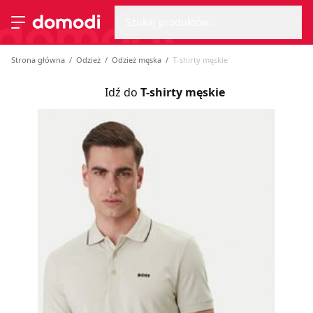
Wyszu
Strona główna
Szukaj produktów...
Przełącz menu
Strona główna
Odzież
Odzież męska
T-shirty męskie
Idź do
T-shirty męskie