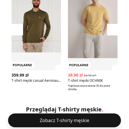
Przesuń w lewo
Przesu
POPULARNE
POPULARNE
P
Zobacz szczegóły produktu
Zobac
359.99 zł
39.90 zł
22
54.90 zł*
T-shirt męski casual Aeronautica Militare
T-shirt męski OCHNIK
*najniższa cena w okresie 30 dni przed
obniżką
Przeglądaj T-shirty męskie
.
Zobacz T-shirty męskie