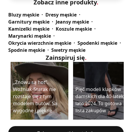
Zobacz inne produkty
.
Bluzy męskie
Dresy męskie
Garnitury męskie
Jeansy męskie
Kamizelki męskie
Koszule męskie
Marynarki męskie
Okrycia wierzchnie męskie
Spodenki męskie
Spodnie męskie
Swetry męskie
Zainspiruj się
.
„Znowu są hot”.
Woźniak-Starak nie
Pięć modeli klapków
rozstaje się z tym
damskich dla 40-latek na
modelem butów. Są
lato 2024. To gotowa
wygodne i piękne
lista zakupów