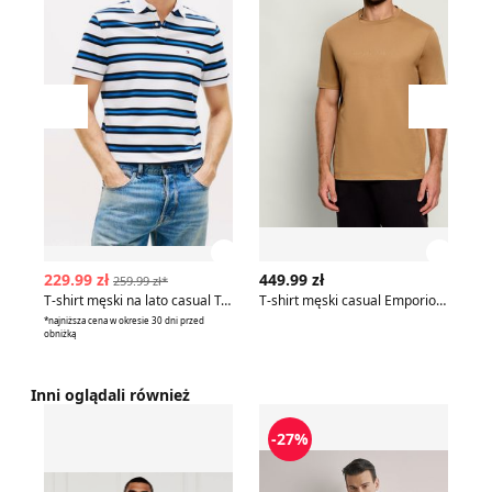
Przesuń w lewo
Przesu
Zobacz szczegóły produktu
Zobac
229.99 zł
449.99 zł
54
259.99 zł*
T-shirt męski na lato casual Tommy Hilfiger
T-shirt męski casual Emporio Armani
*najniższa cena w okresie 30 dni przed
*naj
obniżką
obn
Inni oglądali również
T-shirt męski casual Aeronautica Militare
T-shirt męski OCHNIK
T-
-27%