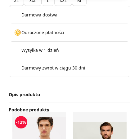
XL
3XL
L
XXL
M
Darmowa dostwa
Odroczone płatności
Wysyłka w 1 dzień
Darmowy zwrot w ciągu 30 dni
Opis produktu
Podobne produkty
T-shirt męski na lato casual Tommy Hilfiger
T-shirt męski casual Empor
Ds
-12%