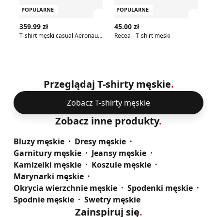
POPULARNE
POPULARNE
P
Zobacz szczegóły produktu
Zobac
359.99 zł
45.00 zł
22
T-shirt męski casual Aeronautica Militare
Recea - T-shirt męski
Przeglądaj T-shirty męskie
.
Zobacz T-shirty męskie
Zobacz inne produkty
.
Bluzy męskie
Dresy męskie
Garnitury męskie
Jeansy męskie
Kamizelki męskie
Koszule męskie
Marynarki męskie
Okrycia wierzchnie męskie
Spodenki męskie
Spodnie męskie
Swetry męskie
Zainspiruj się
.