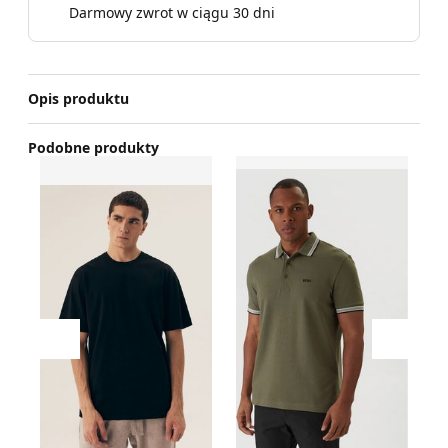
Darmowy zwrot w ciągu 30 dni
Opis produktu
Podobne produkty
T-shirt męski Henderson
T-shirt męski na wiosnę BO
T-
Przesuń w lewo
Przesu