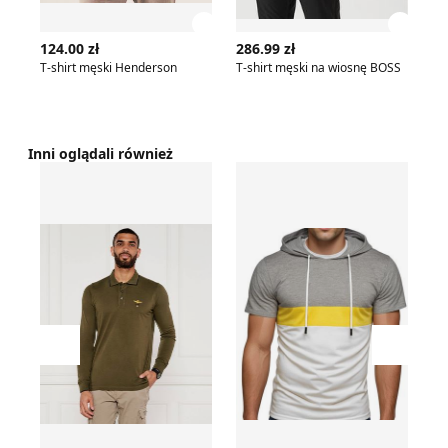
Zobacz szczegóły produktu
Zobac
124.00 zł
286.99 zł
20
T-shirt męski Henderson
T-shirt męski na wiosnę BOSS
Inni oglądali również
T-shirt męski casual Aeronautica Militare
Recea - T-shirt męski
T-
Przesuń w lewo
Przesu