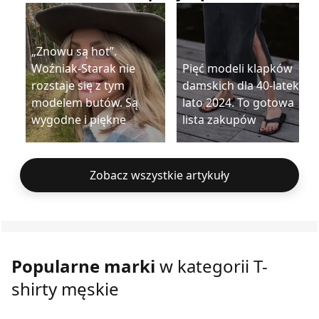
„Znowu są hot”.
Woźniak-Starak nie
Pięć modeli klapków
rozstaje się z tym
damskich dla 40-latek na
modelem butów. Są
lato 2024. To gotowa
wygodne i piękne
lista zakupów
Zobacz wszystkie artykuły
Popularne marki
w kategorii T-
shirty męskie