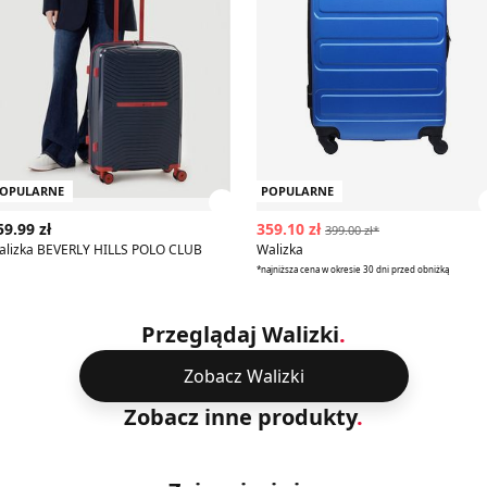
OPULARNE
POPULARNE
z szczegóły produktu
Zobacz szczegóły produktu
59.99 zł
359.10 zł
399.00 zł*
alizka BEVERLY HILLS POLO CLUB
Walizka
*najniższa cena w okresie 30 dni przed obniżką
Przeglądaj Walizki
.
Zobacz Walizki
Zobacz inne produkty
.