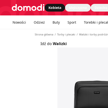
Strona główna
Kobieta
Mężczyzna
Dziecko
Nawgiacja kategorii
Nowości
Odzież
Buty
Sport
Torebki i pleca
Strona główna
Torby i plecaki
Walizki i torby podróż
Idź do
Walizki