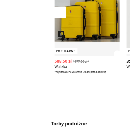
Przesuń w lewo
POPULARNE
P
Zobac
588.50 zł
3
1177.00 zł*
Walizka
W
*najniższa cena w okresie 30 dni przed obniżką
Torby podróżne