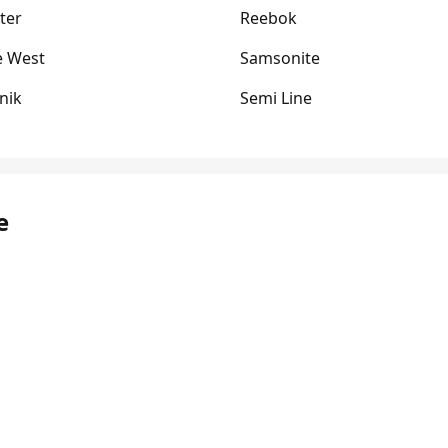
ter
Reebok
e West
Samsonite
nik
Semi Line
e