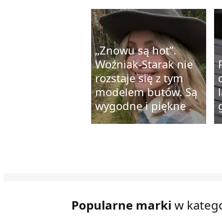
„Znowu są hot”.
Woźniak-Starak nie
rozstaje się z tym
modelem butów. Są
wygodne i piękne
Popularne marki
w kategor