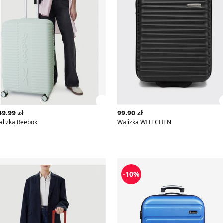
z szczegóły produktu
Zobacz szczegóły produktu
49.99 zł
99.90 zł
alizka Reebok
Walizka WITTCHEN
alizka BEVERLY HILLS POLO CLUB
Walizka
-10%