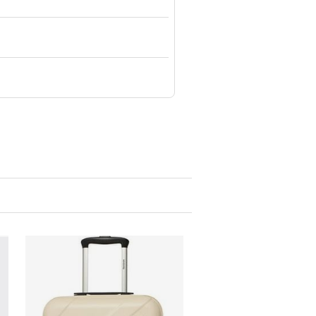
Walizka Reebok
Walizka Samsonite