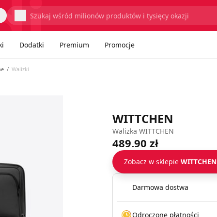
Wyszukaj
ki
Dodatki
Premium
Promocje
ne
Walizki
WITTCHEN
Walizka WITTCHEN
489.90 zł
Zobacz w sklepie
WITTCHEN
Darmowa dostwa
Odroczone płatności