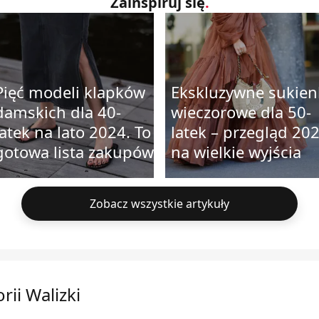
Zainspiruj się
.
Pięć modeli klapków
Ekskluzywne sukien
damskich dla 40-
wieczorowe dla 50-
latek na lato 2024. To
latek – przegląd 20
gotowa lista zakupów
na wielkie wyjścia
Zobacz wszystkie artykuły
ii Walizki