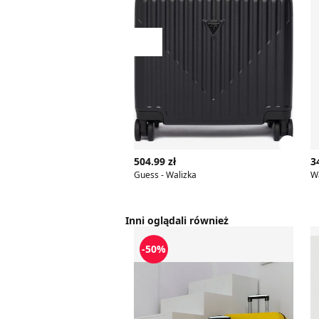
Przesuń w lewo
Zobac
504.99 zł
3
Guess - Walizka
W
Inni oglądali również
Walizka
W
-50%