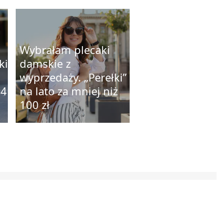
Wybrałam plecaki
ki
damskie z
wyprzedaży. „Perełki”
24
na lato za mniej niż
100 zł