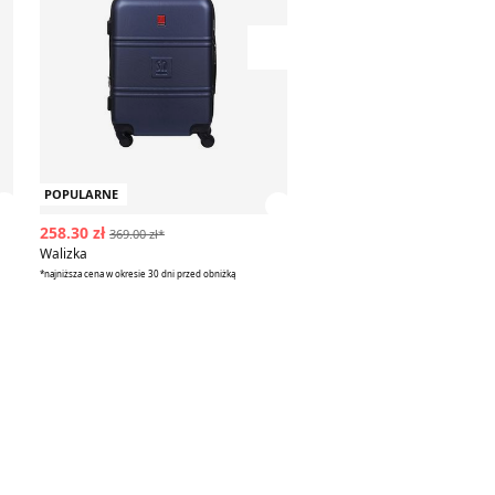
Przesuń w prawo
POPULARNE
POPULARNE
Zobacz szczegóły produktu
Zobacz szczegóły produk
258.30 zł
299.99 zł
369.00 zł*
Walizka
Walizka BEVERLY HILLS POL
*najniższa cena w okresie 30 dni przed obniżką