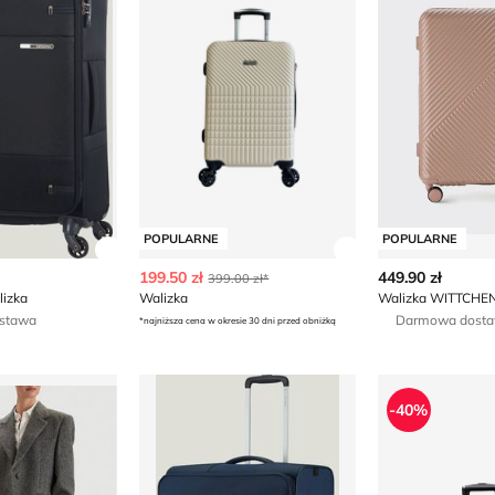
POPULARNE
POPULARNE
ły produktu
Zobacz szczegóły produktu
Zobacz szczegóły
199.50 zł
449.90 zł
399.00 zł*
lizka
Walizka
Walizka WITTCHE
stawa
Darmowa dost
*najniższa cena w okresie 30 dni przed obniżką
o Rossi
Walizka Samsonite
Walizka
-40%