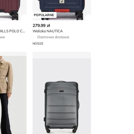
POPULARNE
 produktu
Zobacz szczegóły produktu
Zobacz szczegóły p
279.99 zł
Walizka BEVERLY HILLS POLO CLUB
Walizka NAUTICA
awa
Darmowa dostawa
NOSIZE
ień Gino Rossi
Walizka WITTCHEN