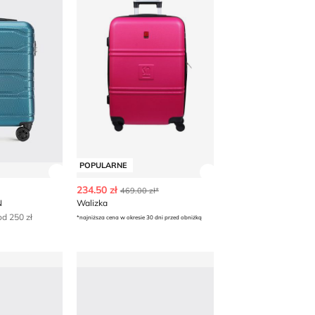
POPULARNE
 produktu
Zobacz szczegóły produktu
Zobacz szczegóły p
234.50 zł
469.00 zł*
N
Walizka
d 250 zł
*najniższa cena w okresie 30 dni przed obniżką
TCHEN
Walizka WITTCHEN