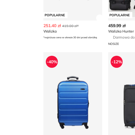
POPULARNE
POPULARNE
Zobacz szczegó
251.40 zł
459.99 zł
419.00 zł*
Walizka
Walizka Hunter
Darmowa do
*najniższa cena w okresie 30 dni przed obniżką
NOSIZE
Walizka
Walizka na
-40%
-12%