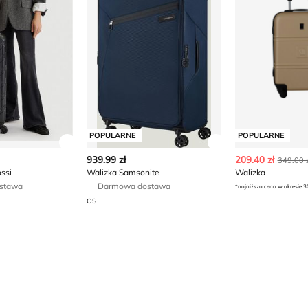
POPULARNE
POPULARNE
ły produktu
Zobacz szczegóły produktu
Zobacz szczegóły
939.99 zł
209.40 zł
349.00 z
ssi
Walizka Samsonite
Walizka
stawa
Darmowa dostawa
*najniższa cena w okresie 3
OS