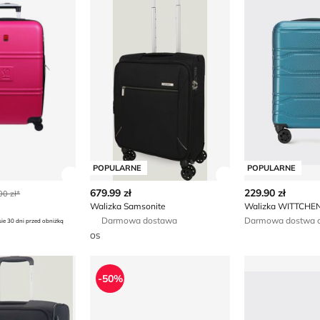
POPULARNE
POPULARNE
ły produktu
Zobacz szczegóły produktu
Zobacz szczegóły
679.99 zł
229.90 zł
00 zł*
Walizka Samsonite
Walizka WITTCHE
Darmowa dostawa
Darmowa dostwa o
sie 30 dni przed obniżką
OS
 Walizka
Walizka
Walizka WIT
-50%