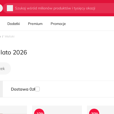
Wyszukaj
Dodatki
Premium
Promocje
e
Walizki
 lato 2026
zek
Dostawa 0zł
VERLY HILLS POLO CLUB
Walizka
Walizka
-10%
-30%