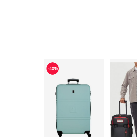
Walizka
Walizka Hu
-40%