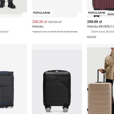
POPULARNE
POPULARNE
ły produktu
Zobacz szczegóły produktu
Zobacz szczegóły
258.30 zł
299.99 zł
369.00 zł*
Walizka
stawa
Darmowa dost
*najniższa cena w okresie 30 dni przed obniżką
NOSIZE
 lato OCHNIK
Walizka WITTCHEN
Walizka na jes