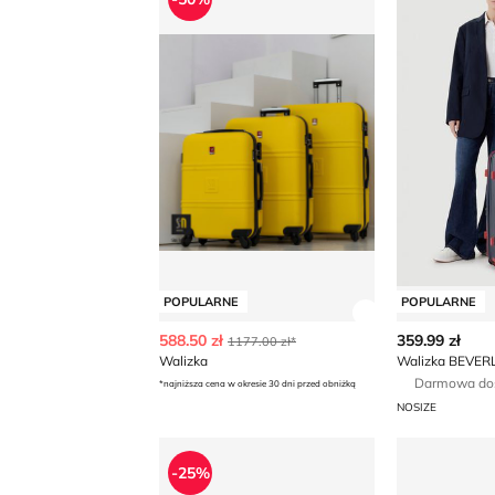
POPULARNE
POPULARNE
Zobacz szczegó
588.50 zł
359.99 zł
1177.00 zł*
Walizka
Darmowa do
*najniższa cena w okresie 30 dni przed obniżką
NOSIZE
Walizka
Walizka
-25%