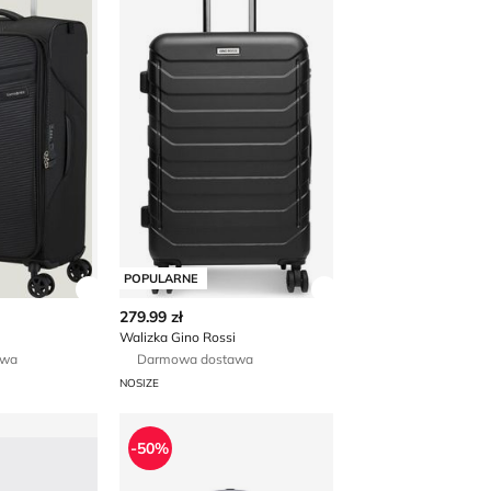
POPULARNE
 produktu
Zobacz szczegóły produktu
Zobacz szczegóły p
279.99 zł
Walizka Gino Rossi
awa
Darmowa dostawa
NOSIZE
TCHEN
Walizka
-50%