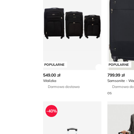
POPULARNE
POPULARNE
Zobacz szczegó
549.00 zł
799.99 zł
Walizka
Samsonite - Wa
Darmowa dostawa
Darmowa do
OS
Walizka
Walizka Gin
-40%