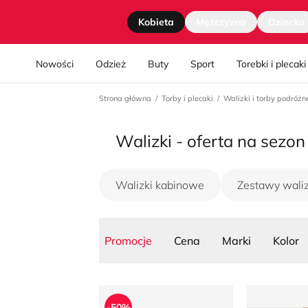
Strona główna
Kobieta
Mężczyzna
Dziecko
Nawgiacja kategorii
Nowości
Odzież
Buty
Sport
Torebki i plecaki
Strona główna
Torby i plecaki
Walizki i torby podróżn
Walizki - oferta na sezon
Walizki kabinowe
Zestawy wali
Promocje
Cena
Marki
Kolor
Walizka
Walizka BE
-50%