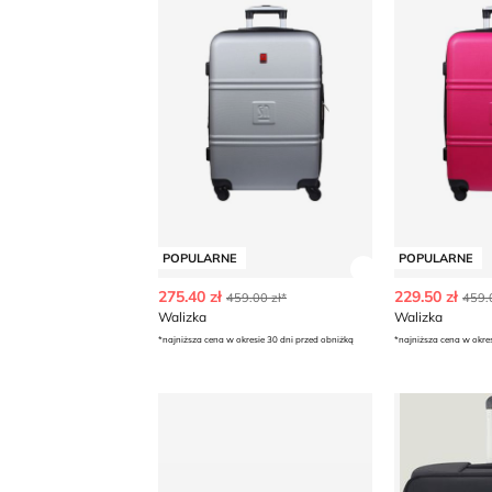
POPULARNE
POPULARNE
Zobacz szczegó
275.40 zł
229.50 zł
459.00 zł*
459.
Walizka
Walizka
*najniższa cena w okresie 30 dni przed obniżką
*najniższa cena w okre
Walizka
Samsonite -