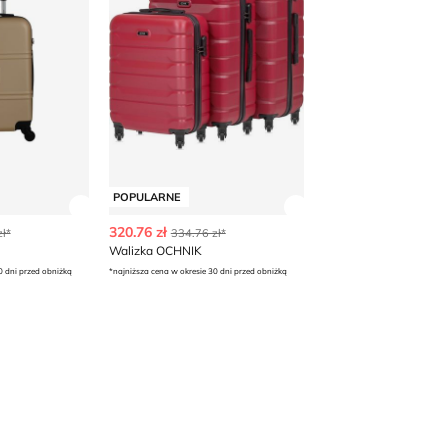
POPULARNE
 produktu
Zobacz szczegóły produktu
Zobacz szczegóły p
320.76 zł
ł*
334.76 zł*
Walizka OCHNIK
0 dni przed obniżką
*najniższa cena w okresie 30 dni przed obniżką