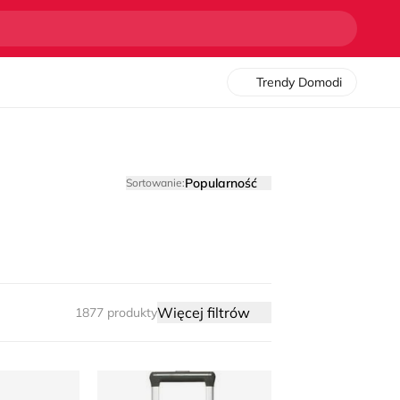
Trendy Domodi
Popularność
Sortowanie:
Więcej filtrów
1877 produkty
Walizka BEVERLY HILLS POLO CLUB