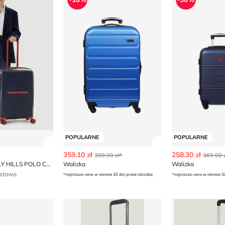
POPULARNE
POPULARNE
ły produktu
Zobacz szczegóły produktu
Zobacz szczegóły
359.10 zł
258.30 zł
399.00 zł*
369.00 z
Walizka BEVERLY HILLS POLO CLUB
Walizka
Walizka
stawa
*najniższa cena w okresie 30 dni przed obniżką
*najniższa cena w okresie 3
Walizka Samsonite
Walizka Sams