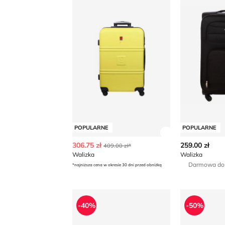
POPULARNE
POPULARNE
Zobacz szczegó
306.75 zł
259.00 zł
409.00 zł*
Walizka
Walizka
Darmowa do
*najniższa cena w okresie 30 dni przed obniżką
Walizka
Walizka
-40%
-50%