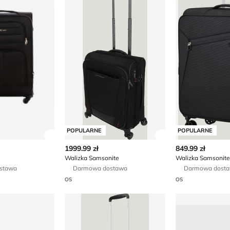
POPULARNE
POPULARNE
ły produktu
Zobacz szczegóły produktu
Zobacz szczegóły
1999.99 zł
849.99 zł
Walizka Samsonite
Walizka Samsonite
stawa
Darmowa dostawa
Darmowa dost
OS
OS
Walizka Samsonite
Walizka WIT