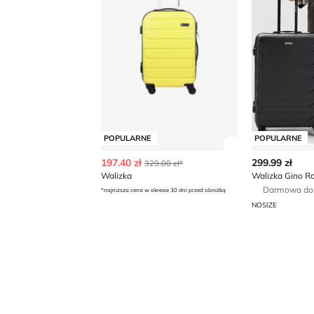
POPULARNE
POPULARNE
Zobacz szczegó
197.40 zł
299.99 zł
329.00 zł*
Walizka
Walizka Gino Ro
Darmowa do
*najniższa cena w okresie 30 dni przed obniżką
NOSIZE