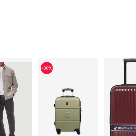
nter
Walizka
Walizka BEVE
-30%