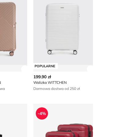
POPULARNE
 produktu
Zobacz szczegóły produktu
Zobacz szczegóły p
199.90 zł
N
Walizka WITTCHEN
awa
Darmowa dostwa od 250 zł
Walizka OCHNIK
-4%