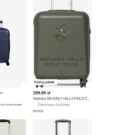
POPULARNE
 produktu
Zobacz szczegóły produktu
Zobacz szczegóły p
299.99 zł
ł*
Walizka BEVERLY HILLS POLO CLUB
Darmowa dostawa
0 dni przed obniżką
NOSIZE
onite
Walizka Gino Rossi