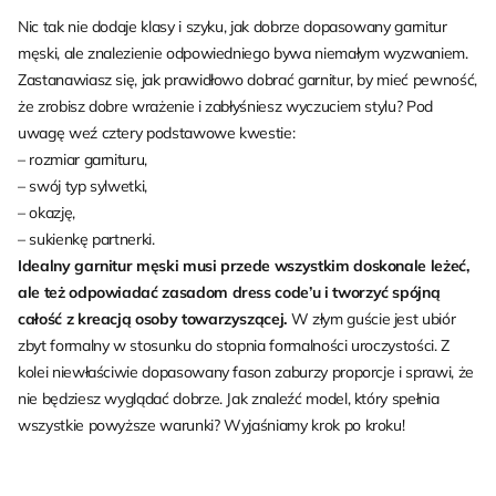
Nic tak nie dodaje klasy i szyku, jak dobrze dopasowany garnitur
męski, ale znalezienie odpowiedniego bywa niemałym wyzwaniem.
Zastanawiasz się, jak prawidłowo dobrać garnitur, by mieć pewność,
że zrobisz dobre wrażenie i zabłyśniesz wyczuciem stylu? Pod
uwagę weź cztery podstawowe kwestie:
– rozmiar garnituru,
– swój typ sylwetki,
– okazję,
– sukienkę partnerki.
Idealny garnitur męski musi przede wszystkim doskonale leżeć,
ale też odpowiadać zasadom dress code’u i tworzyć spójną
całość z kreacją osoby towarzyszącej.
W złym guście jest ubiór
zbyt formalny w stosunku do stopnia formalności uroczystości. Z
kolei niewłaściwie dopasowany fason zaburzy proporcje i sprawi, że
nie będziesz wyglądać dobrze. Jak znaleźć model, który spełnia
wszystkie powyższe warunki? Wyjaśniamy krok po kroku!