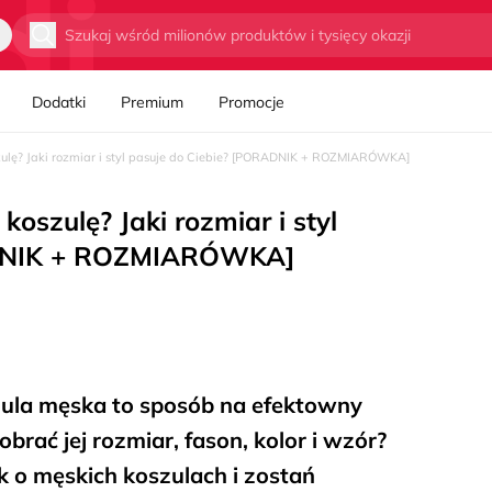
Wyszukaj
Dodatki
Premium
Promocje
ulę? Jaki rozmiar i styl pasuje do Ciebie? [PORADNIK + ROZMIARÓWKA]
oszulę? Jaki rozmiar i styl
ADNIK + ROZMIARÓWKA]
la męska to sposób na efektowny
obrać jej rozmiar, fason, kolor i wzór?
o męskich koszulach i zostań