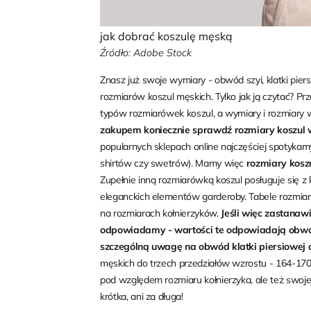
jak dobrać koszulę męską
Źródło: Adobe Stock
Znasz już swoje wymiary - obwód szyi, klatki piers
rozmiarów koszul męskich. Tylko jak ją czytać? Prz
typów rozmiarówek koszul, a wymiary i rozmiary 
zakupem koniecznie sprawdź rozmiary koszul w
popularnych sklepach online najczęściej spotykam
shirtów czy swetrów). Mamy więc
rozmiary koszu
Zupełnie inną rozmiarówką koszul posługuje się z 
eleganckich elementów garderoby. Tabele rozmiar
na rozmiarach kołnierzyków.
Jeśli więc zastanawia
odpowiadamy - wartości te odpowiadają obwo
szczególną uwagę na obwód klatki piersiowej o
męskich do trzech przedziałów wzrostu - 164-170
pod względem rozmiaru kołnierzyka, ale też swoje
krótka, ani za długa!