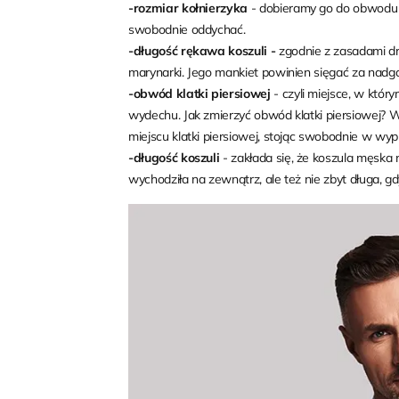
-rozmiar kołnierzyka
- dobieramy go do obwodu s
swobodnie oddychać.
-długość rękawa koszuli -
zgodnie z zasadami d
marynarki. Jego mankiet powinien sięgać za nadg
-obwód klatki piersiowej
- czyli miejsce, w któr
wydechu. Jak zmierzyć obwód klatki piersiowej? 
miejscu klatki piersiowej, stojąc swobodnie w w
-długość koszuli
- zakłada się, że koszula męska 
wychodziła na zewnątrz, ale też nie zbyt długa, 