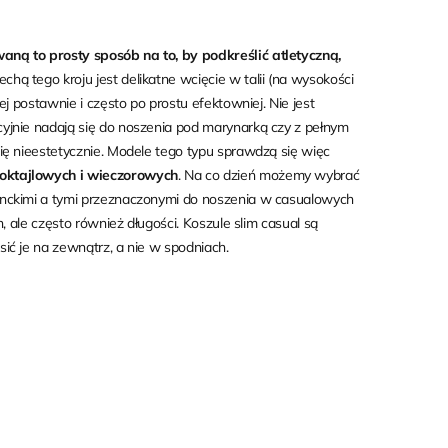
aną to prosty sposób na to, by podkreślić atletyczną,
echą tego kroju jest delikatne wcięcie w talii (na wysokości
j postawnie i często po prostu efektowniej. Nie jest
cyjnie nadają się do noszenia pod marynarką czy z pełnym
ię nieestetycznie. Modele tego typu sprawdzą się więc
koktajlowych i wieczorowych
. Na co dzień możemy wybrać
anckimi a tymi przeznaczonymi do noszenia w casualowych
, ale często również długości. Koszule slim casual są
ić je na zewnątrz, a nie w spodniach.