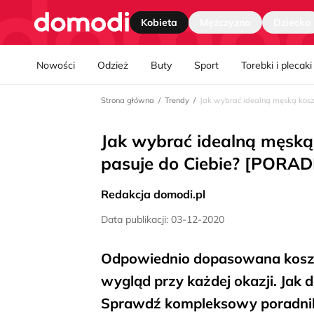
Strona główna
Kobieta
Mężczyzna
Dziecko
Nawgiacja kategorii
Nowości
Odzież
Buty
Sport
Torebki i plecaki
Strona główna
Trendy
Jak wybrać idealną męską kosz
Jak wybrać idealną męską k
pasuje do Ciebie? [POR
Redakcja domodi.pl
Data publikacji: 03-12-2020
Odpowiednio dopasowana koszu
wygląd przy każdej okazji. Jak d
Sprawdź kompleksowy poradnik 