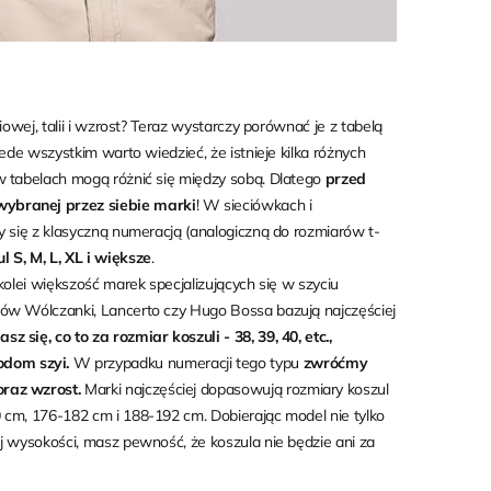
iowej, talii i wzrost? Teraz wystarczy porównać je z tabelą
ede wszystkim warto wiedzieć, że istnieje kilka różnych
w tabelach mogą różnić się między sobą. Dlatego
przed
ybranej przez siebie marki
! W sieciówkach i
y się z klasyczną numeracją (analogiczną do rozmiarów t-
l S, M, L, XL i większe
.
kolei większość marek specjalizujących się w szyciu
ów Wólczanki, Lancerto czy Hugo Bossa bazują najczęściej
sz się, co to za rozmiar koszuli - 38, 39, 40, etc.,
dom szyi.
W przypadku numeracji tego typu
zwróćmy
raz wzrost.
Marki najczęściej dopasowują rozmiary koszul
 cm, 176-182 cm i 188-192 cm. Dobierając model nie tylko
j wysokości, masz pewność, że koszula nie będzie ani za