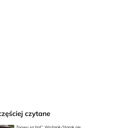
częściej czytane
„Znowu są hot”. Woźniak-Starak nie