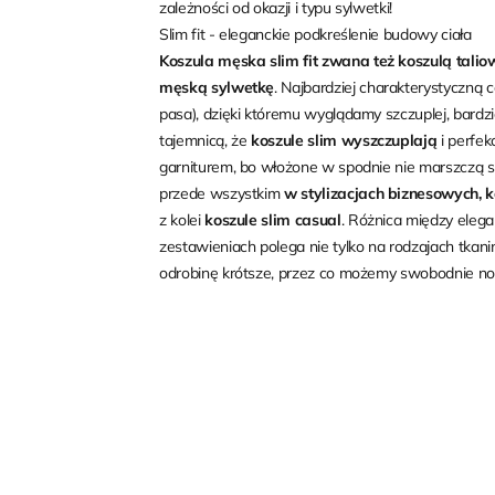
zależności od okazji i typu sylwetki!
Slim fit - eleganckie podkreślenie budowy ciała
Koszula męska slim fit
zwana też koszulą taliow
męską sylwetkę
. Najbardziej charakterystyczną c
pasa), dzięki któremu wyglądamy szczuplej, bardzie
tajemnicą, że
koszule slim wyszczuplają
i perfek
garniturem, bo włożone w spodnie nie marszczą s
przede wszystkim
w stylizacjach biznesowych, 
z kolei
koszule slim casual
. Różnica między eleg
zestawieniach polega nie tylko na rodzajach tkanin
odrobinę krótsze, przez co możemy swobodnie nos