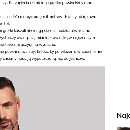
zyi. Po zapięciu ostatniego guzika powinniśmy móc
ress code’u ma być parę milimetrów dłuższy od rękawa
arstek.
ym guziki koszuli nie mogą się rozchodzić, również na
Wystarczy owinąć się miarką krawiecką w najszerszym
yprostowanej pozycji na wydechu.
nie powinna być zbyt krótka, by po włożeniu w spodnie nie
gdy chcemy nosić ją wypuszczoną, np. do jeansów.
Naj